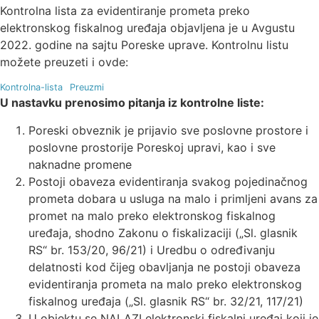
Kontrolna lista za evidentiranje prometa preko
elektronskog fiskalnog uređaja objavljena je u Avgustu
2022. godine na sajtu Poreske uprave. Kontrolnu listu
možete preuzeti i ovde:
Kontrolna-lista
Preuzmi
U nastavku prenosimo pitanja iz kontrolne liste:
Poreski obveznik je prijavio sve poslovne prostore i
poslovne prostorije Poreskoj upravi, kao i sve
naknadne promene
Postoji obaveza evidentiranja svakog pojedinačnog
prometa dobara u usluga na malo i primljeni avans za
promet na malo preko elektronskog fiskalnog
uređaja, shodno Zakonu o fiskalizaciji („Sl. glasnik
RS“ br. 153/20, 96/21) i Uredbu o određivanju
delatnosti kod čijeg obavljanja ne postoji obaveza
evidentiranja prometa na malo preko elektronskog
fiskalnog uređaja („Sl. glasnik RS“ br. 32/21, 117/21)
U objektu se NALAZI elektronski fiskalni uređaj koji je