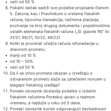
veći od 50 %
Fiskalni isečak sadrži sve podatke propisane članom
5. Zakona, kao i Pravilnikom o vrstama fiskalnih
računa, tipovima transakcija, načinima plaćanja,
pozivanja na broj drugog dokumenta i pojedinostima
ostalih elemenata fiskalnih računa („Sl. glasnik RS“ br.
31/21, 99/21, 10/22, 49/22)
Koliki je procenat učešća računa refunadacije u
dnevnom prometu:
manji od 10 %
od 10 – 50%
veći od 50 %
Da li se iznos prometa iskazan u izveštaju o
ostvarenom prometu slaže sa zatečenim novcem u
blagajni fiskalnog uređaja?
Poreski obveznik dostavlja podatke o izdatim
fiskalnim računima Poreskoj upravi u realnom
vremenu, a najduže u roku od 5 dana.
Poreski obveznik koristi odgovarajući bezbednosni