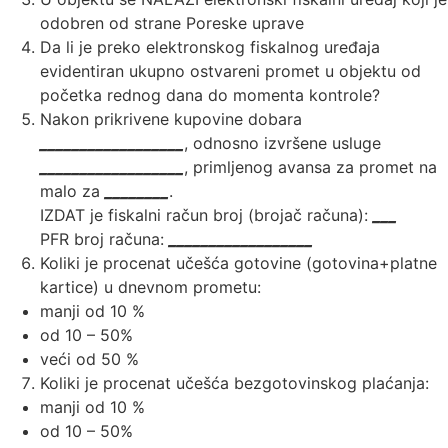
odobren od strane Poreske uprave
Da li je preko elektronskog fiskalnog uređaja
evidentiran ukupno ostvareni promet u objektu od
početka rednog dana do momenta kontrole?
Nakon prikrivene kupovine dobara
__________________
, odnosno izvršene usluge
__________________
, primljenog avansa za promet na
malo za
________
.
IZDAT je fiskalni račun broj (brojač računa):
___
PFR broj računa:
__________________
Koliki je procenat učešća gotovine (gotovina+platne
kartice) u dnevnom prometu:
manji od 10 %
od 10 – 50%
veći od 50 %
Koliki je procenat učešća bezgotovinskog plaćanja:
manji od 10 %
od 10 – 50%