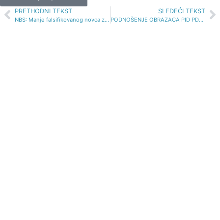
PRETHODNI TEKST
SLEDEĆI TEKST
NBS: Manje falsifikovanog novca za 35%
PODNOŠENJE OBRAZACA PID PDV ZA PRETEŽNE IZVOZNIKE U 2020 god.