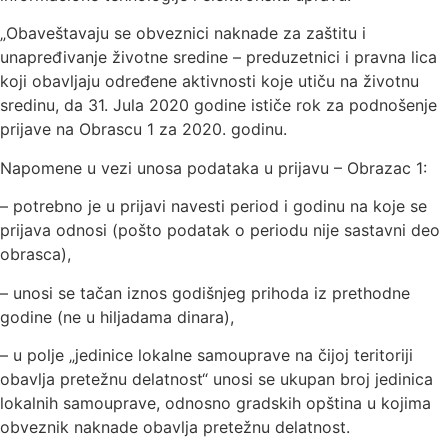
„Obaveštavaju se obveznici naknade za zaštitu i
unapređivanje životne sredine – preduzetnici i pravna lica
koji obavljaju određene aktivnosti koje utiču na životnu
sredinu, da 31. Jula 2020 godine ističe rok za podnošenje
prijave na Obrascu 1 za 2020. godinu.
Napomene u vezi unosa podataka u prijavu – Obrazac 1:
– potrebno je u prijavi navesti period i godinu na koje se
prijava odnosi (pošto podatak o periodu nije sastavni deo
obrasca),
– unosi se tačan iznos godišnjeg prihoda iz prethodne
godine (ne u hiljadama dinara),
– u polje „jedinice lokalne samouprave na čijoj teritoriji
obavlja pretežnu delatnost“ unosi se ukupan broj jedinica
lokalnih samouprave, odnosno gradskih opština u kojima
obveznik naknade obavlja pretežnu delatnost.