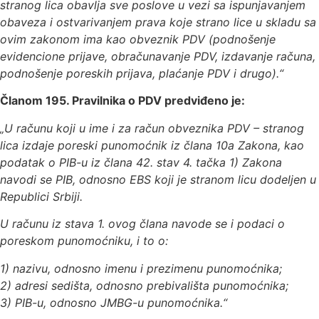
stranog lica obavlja sve poslove u vezi sa ispunjavanjem
obaveza i ostvarivanjem prava koje strano lice u skladu sa
ovim zakonom ima kao obveznik PDV (podnošenje
evidencione prijave, obračunavanje PDV, izdavanje računa,
podnošenje poreskih prijava, plaćanje PDV i drugo).“
Članom 195. Pravilnika o PDV predviđeno je:
„U računu koji u ime i za račun obveznika PDV – stranog
lica izdaje poreski punomoćnik iz člana 10a Zakona, kao
podatak o PIB-u iz člana 42. stav 4. tačka 1) Zakona
navodi se PIB, odnosno EBS koji je stranom licu dodeljen u
Republici Srbiji.
U računu iz stava 1. ovog člana navode se i podaci o
poreskom punomoćniku, i to o:
1) nazivu, odnosno imenu i prezimenu punomoćnika;
2) adresi sedišta, odnosno prebivališta punomoćnika;
3) PIB-u, odnosno JMBG-u punomoćnika.“