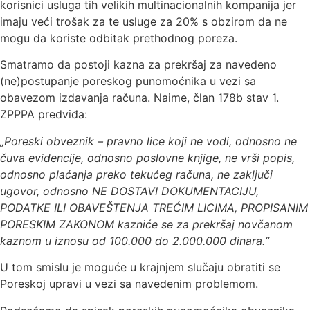
korisnici usluga tih velikih multinacionalnih kompanija jer
imaju veći trošak za te usluge za 20% s obzirom da ne
mogu da koriste odbitak prethodnog poreza.
Smatramo da postoji kazna za prekršaj za navedeno
(ne)postupanje poreskog punomoćnika u vezi sa
obavezom izdavanja računa. Naime, član 178b stav 1.
ZPPPA predviđa:
„Poreski obveznik – pravno lice koji ne vodi, odnosno ne
čuva evidencije, odnosno poslovne knjige, ne vrši popis,
odnosno plaćanja preko tekućeg računa, ne zaključi
ugovor, odnosno NE DOSTAVI DOKUMENTACIJU,
PODATKE ILI OBAVEŠTENJA TREĆIM LICIMA, PROPISANIM
PORESKIM ZAKONOM kazniće se za prekršaj novčanom
kaznom u iznosu od 100.000 do 2.000.000 dinara.“
U tom smislu je moguće u krajnjem slučaju obratiti se
Poreskoj upravi u vezi sa navedenim problemom.