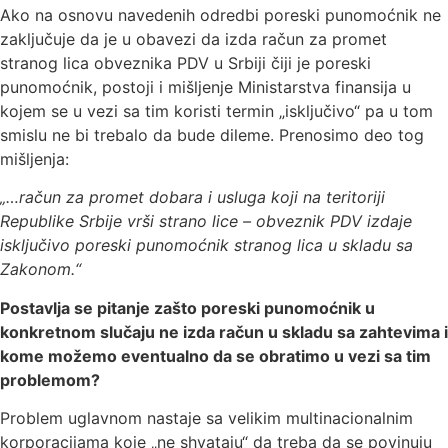
Ako na osnovu navedenih odredbi poreski punomoćnik ne
zaključuje da je u obavezi da izda račun za promet
stranog lica obveznika PDV u Srbiji čiji je poreski
punomoćnik, postoji i mišljenje Ministarstva finansija u
kojem se u vezi sa tim koristi termin „isključivo“ pa u tom
smislu ne bi trebalo da bude dileme. Prenosimo deo tog
mišljenja:
„…račun za promet dobara i usluga koji na teritoriji
Republike Srbije vrši strano lice – obveznik PDV izdaje
isključivo poreski punomoćnik stranog lica u skladu sa
Zakonom.“
Postavlja se pitanje zašto poreski punomoćnik u
konkretnom slučaju ne izda račun u skladu sa zahtevima i
kome možemo eventualno da se obratimo u vezi sa tim
problemom?
Problem uglavnom nastaje sa velikim multinacionalnim
korporacijama koje „ne shvataju“ da treba da se povinuju