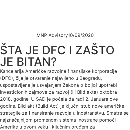
MNP Advisory
10/09/2020
ŠTA JE DFC I ZAŠTO
JE BITAN?
Kancelarija Američke razvojne finansijske korporacije
(DFC), čije je otvaranje najavljeno u Beogradu,
uspostavljena je usvajanjem Zakona o boljoj upotrebi
investicionih zajmova za razvoj (ili Bild akta) oktobra
2018. godine. U SAD je počela da radi 2. Januara ove
godine. Bild akt (Build Act) je ključni stub nove američke
strategije za finansiranje razvoja u inostranstvu. Smatra se
najznačajnijom promenom sistema inostrane pomoći
Amerike u ovom veku i ključnim oruđem za