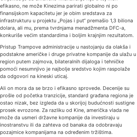
efikasno, ne može Kinezima parirati globalno ni po
finansijskom kapacitetu jer je obim sredstava za
infrastrukturu u projektu „Pojas i put“ premašio 1,3 biliona
dolara, ali mu, prema tvrdnjama menadžmenta DFC-a,
konkuriše većim standardima i boljim krajnjim rezultatom.
Pristup Trampove administracije u nastojanju da olakša i
podstakne američke i druge privatne kompanije da ulažu u
region putem zajmova, bilateralnih dijaloga i tehničke
pomoći nesumnjivo je najbolje sredstvo kojim raspolaže
da odgovori na kineski uticaj.
Ali on mora da se brzo i efikasno sprovede. Decenije su
prošle od početka tranzicije, standard građana regiona je
ostao nizak, bez izgleda da u skorijoj budućnosti sustigne
prosek evrozone. Za razliku od Kine, američka vlada ne
može da usmeri državne kompanije da investiraju u
inostranstvu ili da zahteva od banaka da odobravaju
pozajmice kompanijama na određenim tržištima.