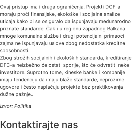
Ovaj pristup ima i druga ograničenja. Projekti DCF-a
moraju proći finansijske, ekološke i socijalne analize
uticaja kako bi se osiguralo da ispunjavaju međunarodno
priznate standarde. Čak i u regionu zapadnog Balkana
mnoge komunalne službe i drugi potencijalni primaoci
zajma ne ispunjavaju uslove zbog nedostatka kreditne
sposobnosti.
Zbog strožih socijalnih i ekoloških standarda, kreditiranje
DFC-a neizbežno će ostati sporije, što će odvratiti neke
investitore. Suprotno tome, kineske banke i kompanije
imaju tendenciju da imaju blaže standarde, neprozirne
ugovore i često naplaćuju projekte bez praktikovanja
dužne pažnje…
Izvor: Politika
Kontaktirajte nas