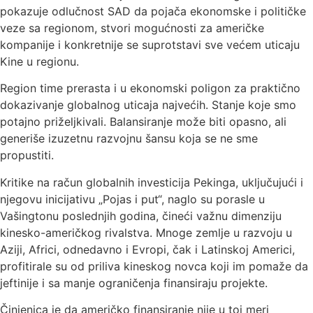
pokazuje odlučnost SAD da pojača ekonomske i političke
veze sa regionom, stvori mogućnosti za američke
kompanije i konkretnije se suprotstavi sve većem uticaju
Kine u regionu.
Region time prerasta i u ekonomski poligon za praktično
dokazivanje globalnog uticaja najvećih. Stanje koje smo
potajno priželjkivali. Balansiranje može biti opasno, ali
generiše izuzetnu razvojnu šansu koja se ne sme
propustiti.
Kritike na račun globalnih investicija Pekinga, uključujući i
njegovu inicijativu „Pojas i put“, naglo su porasle u
Vašingtonu poslednjih godina, čineći važnu dimenziju
kinesko-američkog rivalstva. Mnoge zemlje u razvoju u
Aziji, Africi, odnedavno i Evropi, čak i Latinskoj Americi,
profitirale su od priliva kineskog novca koji im pomaže da
jeftinije i sa manje ograničenja finansiraju projekte.
Činjenica je da američko finansiranje nije u toj meri