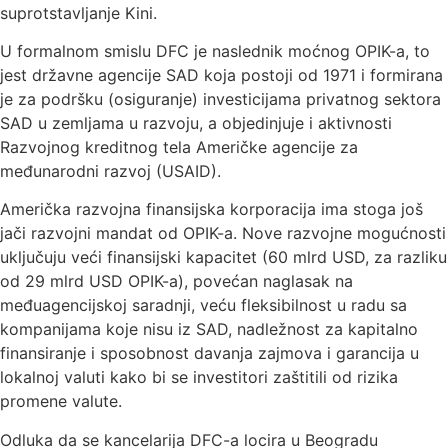
suprotstavljanje Kini.
U formalnom smislu DFC je naslednik moćnog OPIK-a, to
jest državne agencije SAD koja postoji od 1971 i formirana
je za podršku (osiguranje) investicijama privatnog sektora
SAD u zemljama u razvoju, a objedinjuje i aktivnosti
Razvojnog kreditnog tela Američke agencije za
međunarodni razvoj (USAID).
Američka razvojna finansijska korporacija ima stoga još
jači razvojni mandat od OPIK-a. Nove razvojne mogućnosti
uključuju veći finansijski kapacitet (60 mlrd USD, za razliku
od 29 mlrd USD OPIK-a), povećan naglasak na
međuagencijskoj saradnji, veću fleksibilnost u radu sa
kompanijama koje nisu iz SAD, nadležnost za kapitalno
finansiranje i sposobnost davanja zajmova i garancija u
lokalnoj valuti kako bi se investitori zaštitili od rizika
promene valute.
Odluka da se kancelarija DFC-a locira u Beogradu