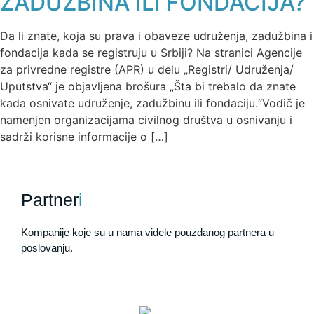
ZADUŽBINA ILI FONDACIJA?
Da li znate, koja su prava i obaveze udruženja, zadužbina i
fondacija kada se registruju u Srbiji? Na stranici Agencije
za privredne registre (APR) u delu „Registri/ Udruženja/
Uputstva“ je objavljena brošura „Šta bi trebalo da znate
kada osnivate udruženje, zadužbinu ili fondaciju.“Vodič je
namenjen organizacijama civilnog društva u osnivanju i
sadrži korisne informacije o […]
Partner
i
Kompanije koje su u nama videle pouzdanog partnera u
poslovanju.