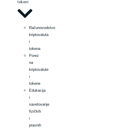
tokeni
Računovodstvo
kriptovaluta
i
tokena
Porez
na
kriptovalute
i
tokene
Edukacija
i
savetovanje
fizičkih
i
pravnih