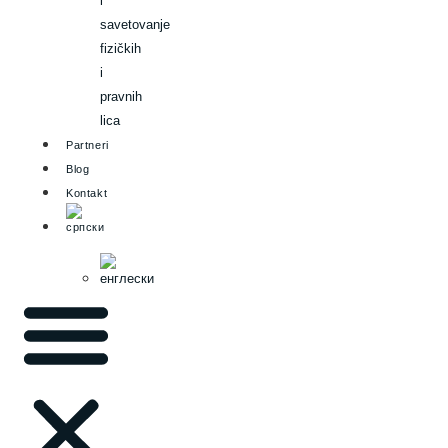
i
savetovanje
fizičkih
i
pravnih
lica
Partneri
Blog
Kontakt