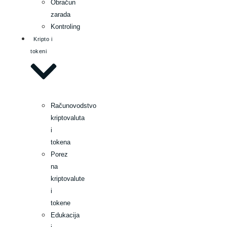
Obračun
zarada
Kontroling
Kripto i
tokeni
Računovodstvo
kriptovaluta
i
tokena
Porez
na
kriptovalute
i
tokene
Edukacija