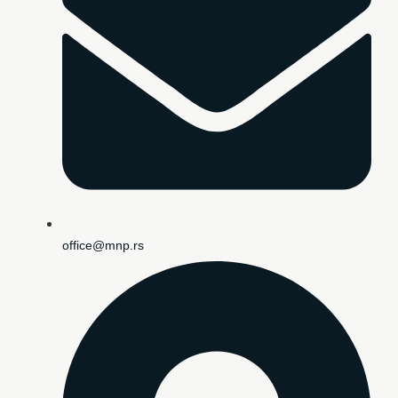
office@mnp.rs