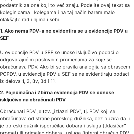
podsetnik za one koji to već znaju. Podelite ovaj tekst sa
koleginicama i kolegama i na taj način barem malo
olakšajte rad i njima i sebi.
1. Ako nema PDV-a ne evidentira se u evidencije PDV u
SEF
U evidencije PDV u SEF se unose isključivo podaci o
odgovarajućim poslovnim promenama za koje se
obračunava PDV. Ako bi se pravila analogija sa obrascem
POPDV, u evidencije PDV u SEF se ne evidentiraju podaci
iz delova 1, 2, 8v, 8d i 11.
2. Pojedinačna i Zbirna evidencija PDV se odnose
isključivo na obračunati PDV
Obračunati PDV je tzv. „izlazni PDV“, tj. PDV koji se
obračunava od strane poreskog dužnika, bez obzira da li
je poreski dužnik isporučilac dobara i usluga („klasičan“
promet) ili primalac dobara i usluga (interni obračun PDV,