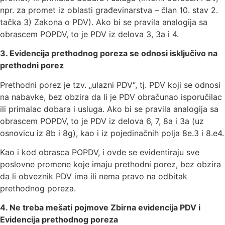
npr. za promet iz oblasti građevinarstva – član 10. stav 2.
tačka 3) Zakona o PDV). Ako bi se pravila analogija sa
obrascem POPDV, to je PDV iz delova 3, 3a i 4.
3. Evidencija prethodnog poreza se odnosi isključivo na
prethodni porez
Prethodni porez je tzv. „ulazni PDV“, tj. PDV koji se odnosi
na nabavke, bez obzira da li je PDV obračunao isporučilac
ili primalac dobara i usluga. Ako bi se pravila analogija sa
obrascem POPDV, to je PDV iz delova 6, 7, 8a i 3a (uz
osnovicu iz 8b i 8g), kao i iz pojedinačnih polja 8e.3 i 8.e4.
Kao i kod obrasca POPDV, i ovde se evidentiraju sve
poslovne promene koje imaju prethodni porez, bez obzira
da li obveznik PDV ima ili nema pravo na odbitak
prethodnog poreza.
4. Ne treba mešati pojmove Zbirna evidencija PDV i
Evidencija prethodnog poreza