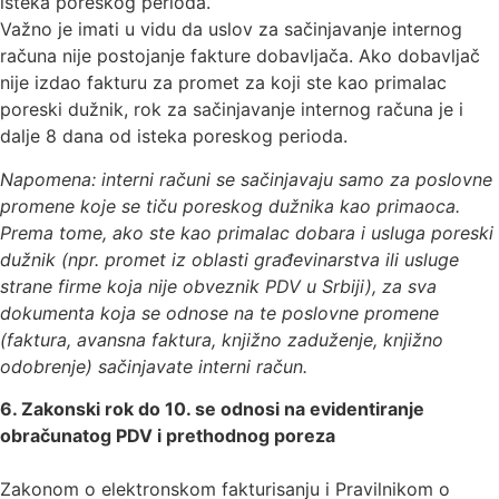
isteka poreskog perioda.
Važno je imati u vidu da uslov za sačinjavanje internog
računa nije postojanje fakture dobavljača. Ako dobavljač
nije izdao fakturu za promet za koji ste kao primalac
poreski dužnik, rok za sačinjavanje internog računa je i
dalje 8 dana od isteka poreskog perioda.
Napomena: interni računi se sačinjavaju samo za poslovne
promene koje se tiču poreskog dužnika kao primaoca.
Prema tome, ako ste kao primalac dobara i usluga poreski
dužnik (npr. promet iz oblasti građevinarstva ili usluge
strane firme koja nije obveznik PDV u Srbiji), za sva
dokumenta koja se odnose na te poslovne promene
(faktura, avansna faktura, knjižno zaduženje, knjižno
odobrenje) sačinjavate interni račun.
6. Zakonski rok do 10. se odnosi na evidentiranje
obračunatog PDV i prethodnog poreza
Zakonom o elektronskom fakturisanju i Pravilnikom o