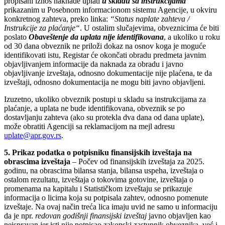
propisani iznos naknade uplati
u skladu sa instrukcijama
prikazanim u Posebnom informacionom sistemu Agencije, u okviru
konkretnog zahteva, preko linka:
“Status naplate zahteva /
Instrukcije za plaćanje“
. U ostalim slučajevima, obveznicima će biti
poslato
Obaveštenje da uplata nije identifikovana
, a ukoliko u roku
od 30 dana obveznik ne priloži dokaz na osnov koga je moguće
identifikovati istu, Registar će okončati obradu predmeta javnim
objavljivanjem informacije da naknada za obradu i javno
objavljivanje izveštaja, odnosno dokumentacije nije plaćena, te da
izveštaji, odnosno dokumentacija ne mogu biti javno objavljeni.
Izuzetno, ukoliko obveznik postupi u skladu sa instrukcijama za
plaćanje, a uplata ne bude identifikovana, obveznik se po
dostavljanju zahteva (ako su protekla dva dana od dana uplate),
može obratiti Agenciji sa reklamacijom na mejl adresu
uplate@apr.gov.rs
.
5.
Prikaz podatka o potpisniku finansijskih izveštaja na
obrascima izveštaja
– Počev od finansijskih izveštaja za 2025.
godinu, na obrascima bilansa stanja, bilansa uspeha, izveštaja o
ostalom rezultatu, izveštaja o tokovima gotovine, izveštaja o
promenama na kapitalu i Statističkom izveštaju se prikazuje
informacija o licima koja su potpisala zahtev, odnosno pomenute
izveštaje. Na ovaj način treća lica imaju uvid ne samo u informaciju
da je npr.
redovan godišnji finansijski izveštaj
javno objavljen kao
neispravan jer isti nije potpisao zakonski zastupnik obveznika, već i