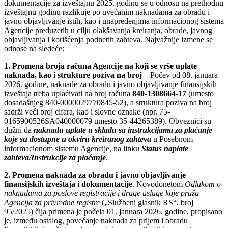
dokumentacije za izveštajnu 2025. godinu se u odnosu na prethodnu
izveštajnu godinu razlikuje po uvećanim naknadama za obradu i
javno objavljivanje istih, kao i unapređenjima informacionog sistema
Agencije preduzetih u cilju olakšavanja kreiranja, obrade, javnog
objavljivanja i korišćenja podnetih zahteva. Najvažnije izmene se
odnose na sledeće:
1.
Promena broja računa Agencije na koji se vrše uplate
naknada, kao i strukture poziva na broj
– Počev od 08. januara
2026. godine, naknade za obradu i javno objavljivanje finansijskih
izveštaja treba uplaćivati na broj računa
840-1308664-17
(umesto
dosadašnjeg 840-0000029770845-52), a struktura poziva na broj
sadrži veći broj cifara, kao i slovne oznake (npr. 75-
0165900526SA040000079 umesto 35-44265389). Obveznici su
dužni da
naknadu uplate u skladu sa instrukcijama za plaćanje
koje su dostupne u okviru kreiranog zahteva
u Posebnom
informacionom sistemu Agencije, na linku
Status naplate
zahteva/Instrukcije za plaćanje
.
2.
Promena naknada za obradu i javno objavljivanje
finansijskih izveštaja i dokumentacije
. Novodonetom
Odlukom o
naknadama za poslove registracije i druge usluge koje pruža
Agencija za privredne registre
(„Službeni glasnik RS“, broj
95/2025) čija primena je počela 01. januara 2026. godine, propisano
je, između ostalog, povećanje naknada za prijem i obradu