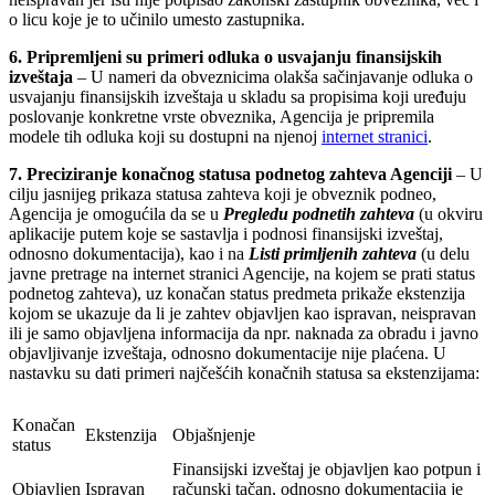
o licu koje je to učinilo umesto zastupnika.
6.
Pripremljeni su primeri odluka o usvajanju finansijskih
izveštaja
– U nameri da obveznicima olakša sačinjavanje odluka o
usvajanju finansijskih izveštaja u skladu sa propisima koji uređuju
poslovanje konkretne vrste obveznika, Agencija je pripremila
modele tih odluka koji su dostupni na njenoj
internet stranici
.
7.
Preciziranje konačnog statusa podnetog zahteva Agenciji
– U
cilju jasnijeg prikaza statusa zahteva koji je obveznik podneo,
Agencija je omogućila da se u
Pregledu podnetih zahteva
(u okviru
aplikacije putem koje se sastavlja i podnosi finansijski izveštaj,
odnosno dokumentacija), kao i na
Listi primljenih zahteva
(u delu
javne pretrage na internet stranici Agencije, na kojem se prati status
podnetog zahteva), uz konačan status predmeta prikaže ekstenzija
kojom se ukazuje da li je zahtev objavljen kao ispravan, neispravan
ili je samo objavljena informacija da npr. naknada za obradu i javno
objavljivanje izveštaja, odnosno dokumentacije nije plaćena. U
nastavku su dati primeri najčešćih konačnih statusa sa ekstenzijama:
Konačan
Ekstenzija
Objašnjenje
status
Finansijski izveštaj je objavljen kao potpun i
Objavljen
Ispravan
računski tačan, odnosno dokumentacija je