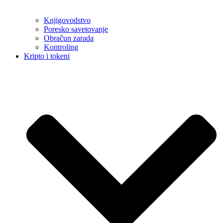
Knjigovodstvo
Poresko savetovanje
Obračun zarada
Kontroling
Kripto i tokeni