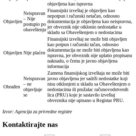
objavljena kao ispravna
Finansijski izveštaj je objavljen kao
Neispravan
nepotpun i računski netačan, odnosno
– Nije
Objavljen
dokumentacija je objavljena kao neispravna,
postupio po
jer obveznik nije otklonio nedostatke u
obaveštenju
skladu sa Obaveštenjem o nedostacima
Finansijski izveštaj ne može biti objavljen
kao potpun i računski tačan, odnosno
dokumentacija ne može biti objavljena kao
Objavljen
Nije plaćen
ispravna, jer obveznik nije uplatio propisanu
naknadu, o čemu je javno objavljena
informacija
Zamena finansijskog izveštaja ne može biti
Neispravan
javno objavljena jer sadrži nedostatke koji
– ne
nisu otklonjeni u skladu sa Obaveštenjem o
Obrađen
objavljuje
nedostacima ili pružalac računovodstvenih
se
lica (PRU) koje je sastavilo izveštaj
obveznika nije upisano u Registar PRU.
Izvor: Agencija za privredne registre
Kontaktirajte nas