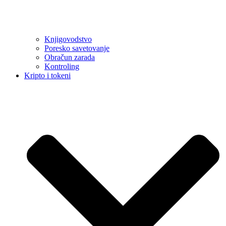
Knjigovodstvo
Poresko savetovanje
Obračun zarada
Kontroling
Kripto i tokeni