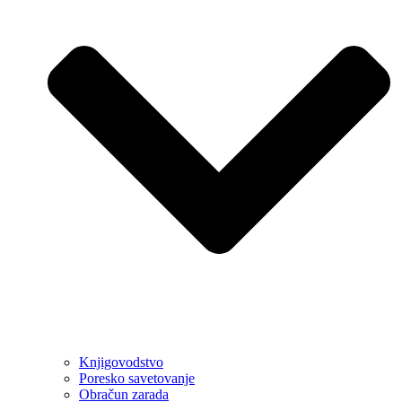
Knjigovodstvo
Poresko savetovanje
Obračun zarada