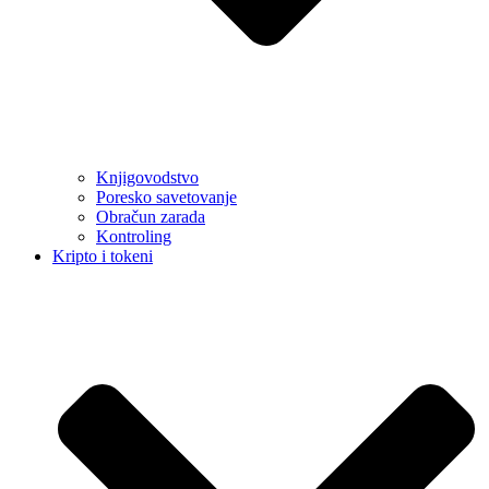
Knjigovodstvo
Poresko savetovanje
Obračun zarada
Kontroling
Kripto i tokeni