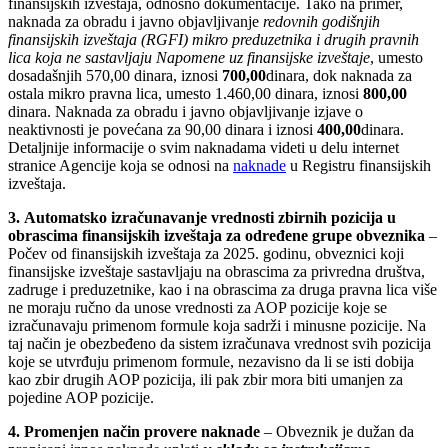
finansijskih izveštaja, odnosno dokumentacije. Tako na primer,
naknada za obradu i javno objavljivanje
redovnih godišnjih
finansijskih izveštaja (RGFI) mikro preduzetnika i drugih pravnih
lica koja ne sastavljaju Napomene uz finansijske izveštaje
, umesto
dosadašnjih 570,00 dinara, iznosi
700,00
dinara, dok naknada za
ostala mikro pravna lica, umesto 1.460,00 dinara, iznosi
800,00
dinara. Naknada za obradu i javno objavljivanje izjave o
neaktivnosti je povećana za 90,00 dinara i iznosi
400,00
dinara.
Detaljnije informacije o svim naknadama videti u delu internet
stranice Agencije koja se odnosi na
naknade
u Registru finansijskih
izveštaja.
3.
Automatsko izračunavanje vrednosti zbirnih pozicija u
obrascima finansijskih izveštaja za određene grupe obveznika
–
Počev od finansijskih izveštaja za 2025. godinu, obveznici koji
finansijske izveštaje sastavljaju na obrascima za privredna društva,
zadruge i preduzetnike, kao i na obrascima za druga pravna lica više
ne moraju ručno da unose vrednosti za AOP pozicije koje se
izračunavaju primenom formule koja sadrži i minusne pozicije. Na
taj način je obezbeđeno da sistem izračunava vrednost svih pozicija
koje se utvrđuju primenom formule, nezavisno da li se isti dobija
kao zbir drugih AOP pozicija, ili pak zbir mora biti umanjen za
pojedine AOP pozicije.
4.
Promenjen način provere naknade
– Obveznik je dužan da