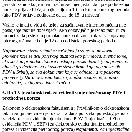
periodu samo ako je interni račun sačinjen jedan dan pre podnošenja
poreske prijave PDV, a najkasnije do 10. po isteku poreskog perioda
(ako PDV prijavu podnosite od 11. do 15. u mesecu).
Važno je imati u vidu da uslov za sačinjavanje internog računa nije
postojanje fakture dobavljača. Ako dobavljač nije izdao fakturu za
promet za koji ste kao primalac poreski dužnik, rok za sačinjavanje
internog računa je i dalje 12 dana od isteka poreskog perioda.
Napomena:
interni računi se sačinjavaju samo za poslovne
promene koje se tiču poreskog dužnika kao primaoca. Prema tome,
ako ste kao primalac dobara i usluga poreski dužnik (npr. promet iz
oblasti građevinarstva ili usluge strane firme koja nije obveznik
PDV u Srbiji), za sva dokumenta koja se odnose na te poslovne
promene (faktura, avansna faktura, knjižno zaduženje, knjižno
odobrenje) sačinjavate interni račun.
6. Do 12. je zakonski rok za evidentiranje obračunatog PDV i
prethodnog poreza
Zakonom o elektronskom fakturisanju i Pravilnikom o elektronskom
fakturisanju predviđen je rok od 12 dana po isteku poreskog perioda
za elektronsko evidentiranje obračuna PDV (Pojedinačna i Zbirna
evidencija PDV u SEF) i za elektronsko evidentiranje prethodnog
poreza (Evidencija prethodnog poreza).
Napomena:
Za Pojedinačne