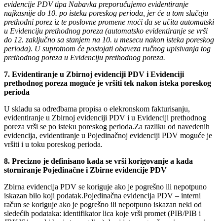
evidencije PDV tipa Nabavka preporučujemo evidentiranje
najkasnije do 10. po isteku poreskog perioda, jer će u tom slučaju
prethodni porez iz te poslovne promene moći da se učita automatski
u Evidenciju prethodnog poreza (automatsko evidentiranje se vrši
do 12. zaključno sa stanjem na 10. u mesecu nakon isteka poreskog
perioda). U suprotnom će postojati obaveza ručnog upisivanja tog
prethodnog poreza u Evidenciju prethodnog poreza.
7. Evidentiranje u Zbirnoj evidenciji PDV i Evidenciji
prethodnog poreza moguće je vršiti tek nakon isteka poreskog
perioda
U skladu sa odredbama propisa o elekronskom fakturisanju,
evidentiranje u Zbirnoj evidenciji PDV i u Evidenciji prethodnog
poreza vrši se po isteku poreskog perioda.Za razliku od navedenih
evidencija, evidentiranje u Pojedinačnoj evidenciji PDV moguće je
vršiti i u toku poreskog perioda.
8. Precizno je definisano kada se vrši korigovanje a kada
storniranje Pojedinačne i Zbirne evidencije PDV
Zbirna evidencija PDV se koriguje ako je pogrešno ili nepotpuno
iskazan bilo koji podatak.Pojedinačna evidencija PDV – interni
račun se koriguje ako je pogrešno ili nepotpuno iskazan neki od
sledećih podataka: identifikator lica koje vrši promet (PIB/PIB i