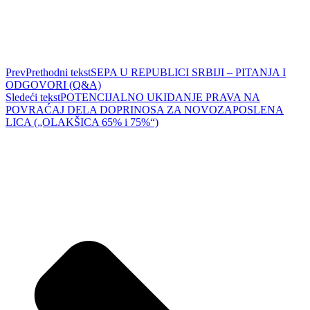
Prev
Prethodni tekst
SEPA U REPUBLICI SRBIJI – PITANJA I
ODGOVORI (Q&A)
Sledeći tekst
POTENCIJALNO UKIDANJE PRAVA NA
POVRAĆAJ DELA DOPRINOSA ZA NOVOZAPOSLENA
LICA („OLAKŠICA 65% i 75%“)