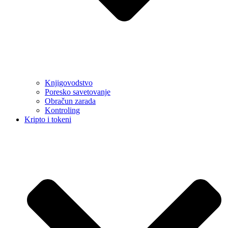
Knjigovodstvo
Poresko savetovanje
Obračun zarada
Kontroling
Kripto i tokeni