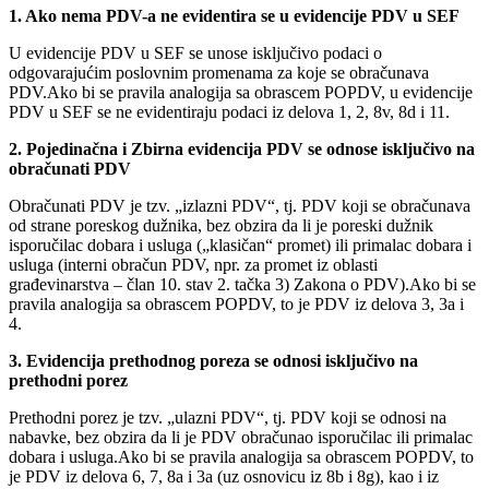
1. Ako nema PDV-a ne evidentira se u evidencije PDV u SEF
U evidencije PDV u SEF se unose isključivo podaci o
odgovarajućim poslovnim promenama za koje se obračunava
PDV.Ako bi se pravila analogija sa obrascem POPDV, u evidencije
PDV u SEF se ne evidentiraju podaci iz delova 1, 2, 8v, 8d i 11.
2. Pojedinačna i Zbirna evidencija PDV se odnose isključivo na
obračunati PDV
Obračunati PDV je tzv. „izlazni PDV“, tj. PDV koji se obračunava
od strane poreskog dužnika, bez obzira da li je poreski dužnik
isporučilac dobara i usluga („klasičan“ promet) ili primalac dobara i
usluga (interni obračun PDV, npr. za promet iz oblasti
građevinarstva – član 10. stav 2. tačka 3) Zakona o PDV).Ako bi se
pravila analogija sa obrascem POPDV, to je PDV iz delova 3, 3a i
4.
3. Evidencija prethodnog poreza se odnosi isključivo na
prethodni porez
Prethodni porez je tzv. „ulazni PDV“, tj. PDV koji se odnosi na
nabavke, bez obzira da li je PDV obračunao isporučilac ili primalac
dobara i usluga.Ako bi se pravila analogija sa obrascem POPDV, to
je PDV iz delova 6, 7, 8a i 3a (uz osnovicu iz 8b i 8g), kao i iz