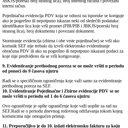
JBKJS/poreski broj stranog lica), broj internog računa i povezani
interni račun.
Pojedinačna evidencija PDV koja se odnosi na isporuke se koriguje
ako je pogrešno ili nepotpuno iskazan neki od sledećih podataka:
identifikator lica koje vrši promet (PIB/PIB i JBKJS/poreski broj
stranog lica), broj dokumenta i povezani dokument.
Storniranje evidencija (zbirna i obe vrste pojedinačne) se vrši ako
korisnik SEF nije trebalo da izvrši elektronsko evidentiranje
obračuna PDV ili ako su pogrešno ili nepotpuno iskazani podaci za
koje nije predviđeno da se vrši korigovanje.
9. Evidentiranje prethodnog poreza se ne može vršiti u periodu
od ponoći do 9 časova ujutru
Radi se o specifičnom ograničenju koje važi samo za evidentiranje
prethodnog poreza na SEF.
10. Evidentiranje Pojedinačne i Zbirne evidencije PDV se ne
može vršiti u periodu od 1 do 6 časova ujutru
Ovo ograničenje je opšte ograničenje koje važi uopšte za rad na
SEF.Radi se o periodu dnevnog redovnog održavanja tokom kojeg
korisnicima nije omogućen pristup.
11. Preporučljivo je do 10. izdati elektronsku fakturu za koju