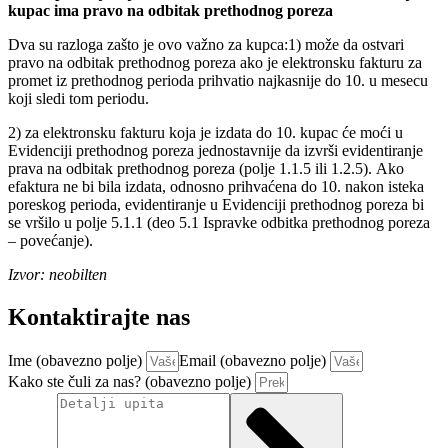
kupac ima pravo na odbitak prethodnog poreza
Dva su razloga zašto je ovo važno za kupca:1) može da ostvari
pravo na odbitak prethodnog poreza ako je elektronsku fakturu za
promet iz prethodnog perioda prihvatio najkasnije do 10. u mesecu
koji sledi tom periodu.
2) za elektronsku fakturu koja je izdata do 10. kupac će moći u
Evidenciji prethodnog poreza jednostavnije da izvrši evidentiranje
prava na odbitak prethodnog poreza (polje 1.1.5 ili 1.2.5). Ako
efaktura ne bi bila izdata, odnosno prihvaćena do 10. nakon isteka
poreskog perioda, evidentiranje u Evidenciji prethodnog poreza bi
se vršilo u polje 5.1.1 (deo 5.1 Ispravke odbitka prethodnog poreza
– povećanje).
Izvor: neobilten
Kontaktirajte nas
Ime (obavezno polje)
Email (obavezno polje)
Kako ste čuli za nas? (obavezno polje)