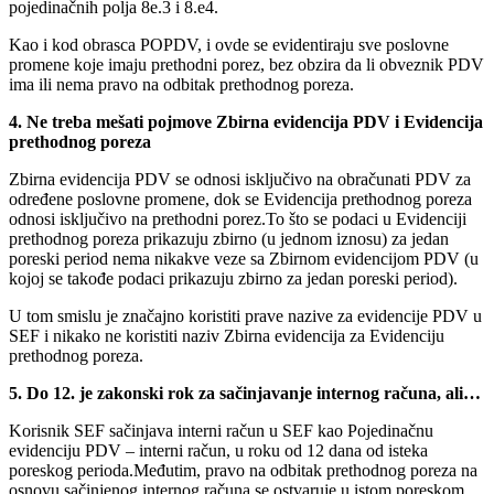
pojedinačnih polja 8e.3 i 8.e4.
Kao i kod obrasca POPDV, i ovde se evidentiraju sve poslovne
promene koje imaju prethodni porez, bez obzira da li obveznik PDV
ima ili nema pravo na odbitak prethodnog poreza.
4. Ne treba mešati pojmove Zbirna evidencija PDV i Evidencija
prethodnog poreza
Zbirna evidencija PDV se odnosi isključivo na obračunati PDV za
određene poslovne promene, dok se Evidencija prethodnog poreza
odnosi isključivo na prethodni porez.To što se podaci u Evidenciji
prethodnog poreza prikazuju zbirno (u jednom iznosu) za jedan
poreski period nema nikakve veze sa Zbirnom evidencijom PDV (u
kojoj se takođe podaci prikazuju zbirno za jedan poreski period).
U tom smislu je značajno koristiti prave nazive za evidencije PDV u
SEF i nikako ne koristiti naziv Zbirna evidencija za Evidenciju
prethodnog poreza.
5. Do 12. je zakonski rok za sačinjavanje internog računa, ali…
Korisnik SEF sačinjava interni račun u SEF kao Pojedinačnu
evidenciju PDV – interni račun, u roku od 12 dana od isteka
poreskog perioda.Međutim, pravo na odbitak prethodnog poreza na
osnovu sačinjenog internog računa se ostvaruje u istom poreskom