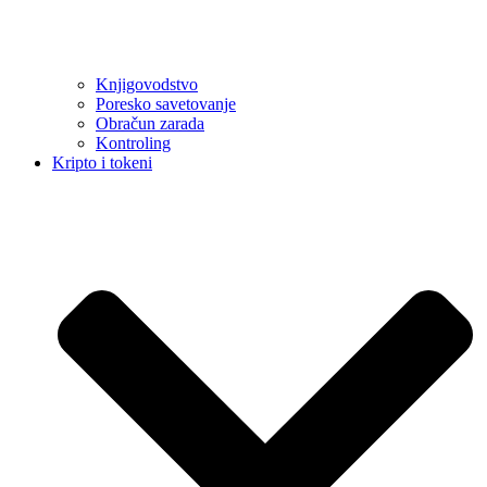
Knjigovodstvo
Poresko savetovanje
Obračun zarada
Kontroling
Kripto i tokeni