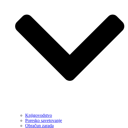
Knjigovodstvo
Poresko savetovanje
Obračun zarada