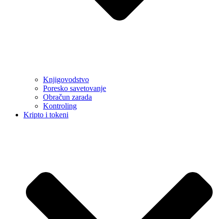
Knjigovodstvo
Poresko savetovanje
Obračun zarada
Kontroling
Kripto i tokeni