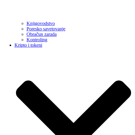
Knjigovodstvo
Poresko savetovanje
Obračun zarada
Kontroling
Kripto i tokeni