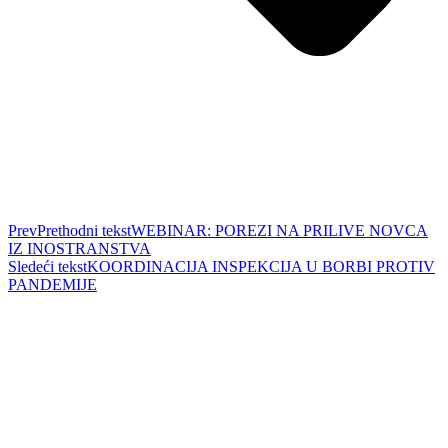
Prev
Prethodni tekst
WEBINAR: POREZI NA PRILIVE NOVCA
IZ INOSTRANSTVA
Sledeći tekst
KOORDINACIJA INSPEKCIJA U BORBI PROTIV
PANDEMIJE