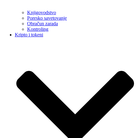
Knjigovodstvo
Poresko savetovanje
Obračun zarada
Kontroling
Kripto i tokeni