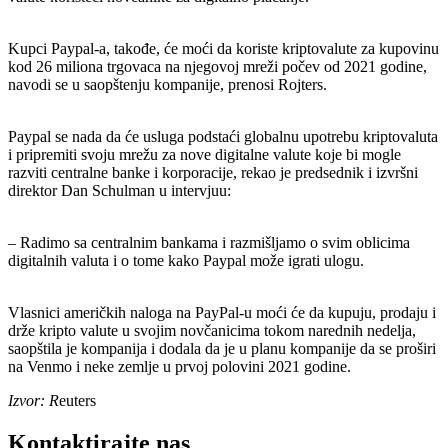
Kupci Paypal-a, takođe, će moći da koriste kriptovalute za kupovinu
kod 26 miliona trgovaca na njegovoj mreži počev od 2021 godine,
navodi se u saopštenju kompanije, prenosi Rojters.
Paypal se nada da će usluga podstaći globalnu upotrebu kriptovaluta
i pripremiti svoju mrežu za nove digitalne valute koje bi mogle
razviti centralne banke i korporacije, rekao je predsednik i izvršni
direktor Dan Schulman u intervjuu:
– Radimo sa centralnim bankama i razmišljamo o svim oblicima
digitalnih valuta i o tome kako Paypal može igrati ulogu.
Vlasnici američkih naloga na PayPal-u moći će da kupuju, prodaju i
drže kripto valute u svojim novčanicima tokom narednih nedelja,
saopštila je kompanija i dodala da je u planu kompanije da se proširi
na Venmo i neke zemlje u prvoj polovini 2021 godine.
Izvor: R
euters
Kontaktirajte nas