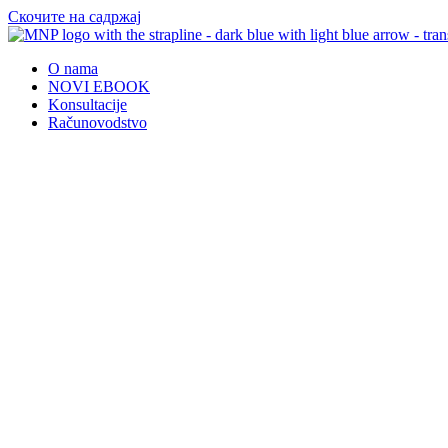
Скочите на садржај
O nama
NOVI EBOOK
Konsultacije
Računovodstvo