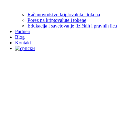
Računovodstvo kriptovaluta i tokena
Porez na kriptovalute i tokene
Edukacija i savetovanje fizičkih i pravnih lica
Partneri
Blog
Kontakt