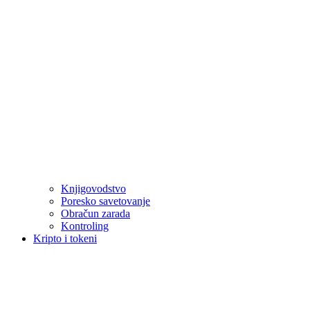
Knjigovodstvo
Poresko savetovanje
Obračun zarada
Kontroling
Kripto i tokeni