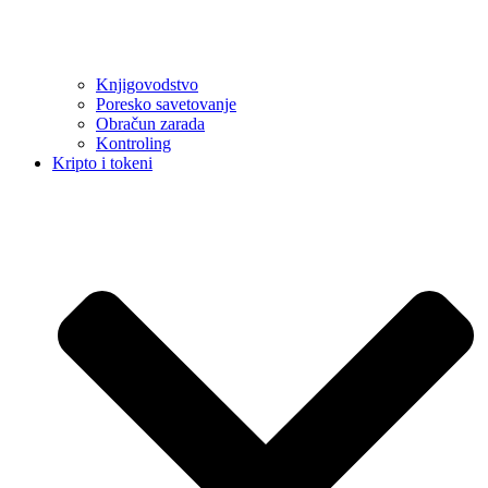
Knjigovodstvo
Poresko savetovanje
Obračun zarada
Kontroling
Kripto i tokeni