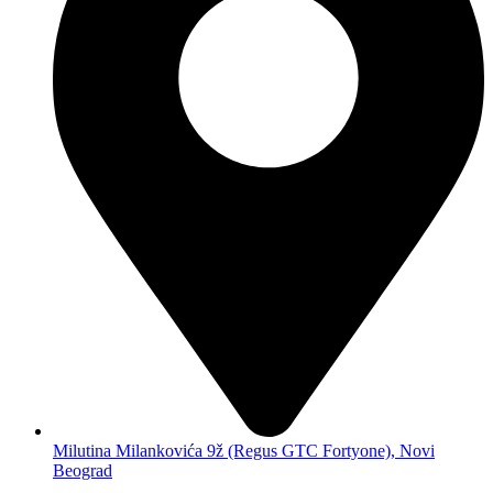
Milutina Milankovića 9ž (Regus GTC Fortyone), Novi
Beograd