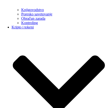
Knjigovodstvo
Poresko savetovanje
Obračun zarada
Kontroling
Kripto i tokeni