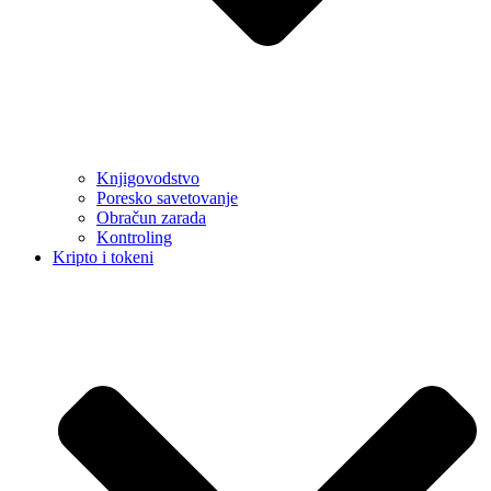
Knjigovodstvo
Poresko savetovanje
Obračun zarada
Kontroling
Kripto i tokeni