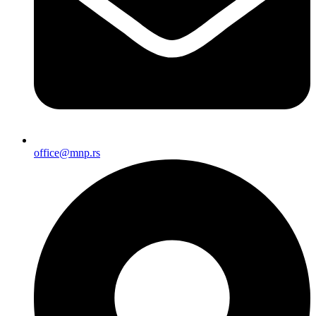
office@mnp.rs