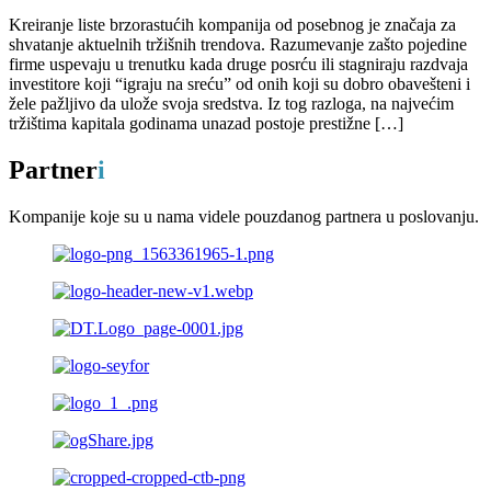
Kreiranje liste brzorastućih kompanija od posebnog je značaja za
shvatanje aktuelnih tržišnih trendova. Razumevanje zašto pojedine
firme uspevaju u trenutku kada druge posrću ili stagniraju razdvaja
investitore koji “igraju na sreću” od onih koji su dobro obavešteni i
žele pažljivo da ulože svoja sredstva. Iz tog razloga, na najvećim
tržištima kapitala godinama unazad postoje prestižne […]
Partner
i
Kompanije koje su u nama videle pouzdanog partnera u poslovanju.