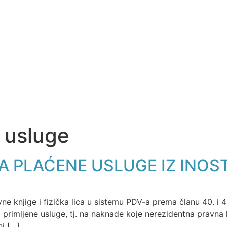
 usluge
A PLAĆENE USLUGE IZ INO
vne knjige i fizička lica u sistemu PDV-a prema članu 40. i 
primljene usluge, tj. na naknade koje nerezidentna pravna l
ni […]