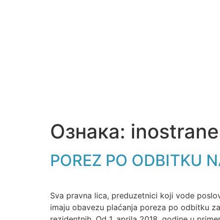
Ознака:
inostrane
POREZ PO ODBITKU N
Sva pravna lica, preduzetnici koji vode poslo
imaju obavezu plaćanja poreza po odbitku za 
rezidentnih. Od 1. aprila 2018. godine u prime