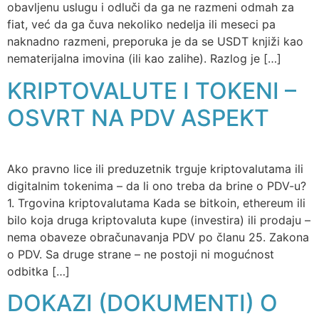
obavljenu uslugu i odluči da ga ne razmeni odmah za
fiat, već da ga čuva nekoliko nedelja ili meseci pa
naknadno razmeni, preporuka je da se USDT knjiži kao
nematerijalna imovina (ili kao zalihe). Razlog je […]
KRIPTOVALUTE I TOKENI –
OSVRT NA PDV ASPEKT
Ako pravno lice ili preduzetnik trguje kriptovalutama ili
digitalnim tokenima – da li ono treba da brine o PDV-u?
1. Trgovina kriptovalutama Kada se bitkoin, ethereum ili
bilo koja druga kriptovaluta kupe (investira) ili prodaju –
nema obaveze obračunavanja PDV po članu 25. Zakona
o PDV. Sa druge strane – ne postoji ni mogućnost
odbitka […]
DOKAZI (DOKUMENTI) O