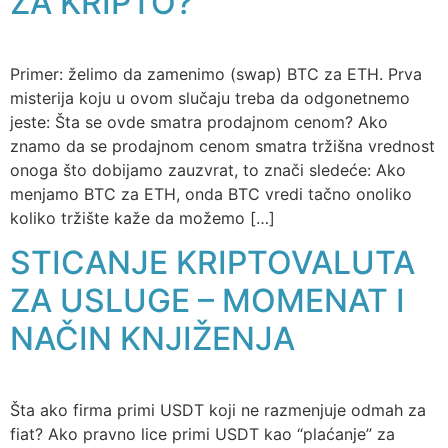
ZA KRIPTO?
Primer: želimo da zamenimo (swap) BTC za ETH. Prva
misterija koju u ovom slučaju treba da odgonetnemo
jeste: Šta se ovde smatra prodajnom cenom? Ako
znamo da se prodajnom cenom smatra tržišna vrednost
onoga što dobijamo zauzvrat, to znači sledeće: Ako
menjamo BTC za ETH, onda BTC vredi tačno onoliko
koliko tržište kaže da možemo […]
STICANJE KRIPTOVALUTA
ZA USLUGE – MOMENAT I
NAČIN KNJIŽENJA
Šta ako firma primi USDT koji ne razmenjuje odmah za
fiat? Ako pravno lice primi USDT kao “plaćanje” za