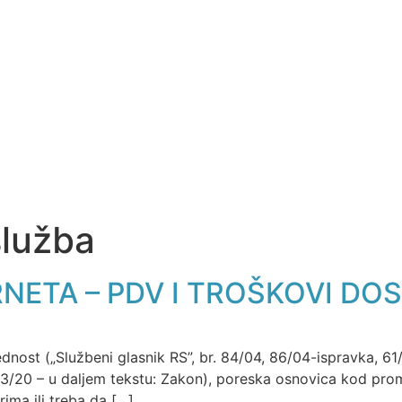
služba
NETA – PDV I TROŠKOVI DO
ost („Službeni glasnik RS”, br. 84/04, 86/04-ispravka, 61/0
 153/20 – u daljem tekstu: Zakon), poreska osnovica kod pro
ima ili treba da […]