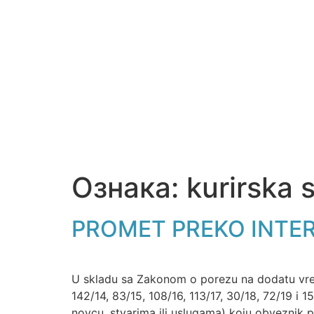
Ознака:
kurirska 
PROMET PREKO INTER
U skladu sa Zakonom o porezu na dodatu vredn
142/14, 83/15, 108/16, 113/17, 30/18, 72/19 i
novcu, stvarima ili uslugama) koju obveznik pr