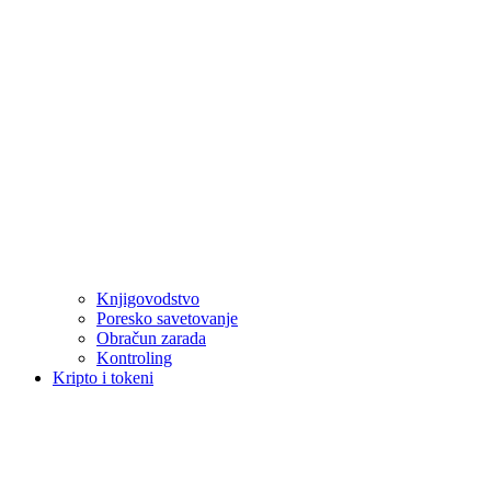
Knjigovodstvo
Poresko savetovanje
Obračun zarada
Kontroling
Kripto i tokeni