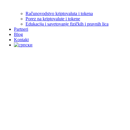
Računovodstvo kriptovaluta i tokena
Porez na kriptovalute i tokene
Edukacija i savetovanje fizičkih i pravnih lica
Partneri
Blog
Kontakt