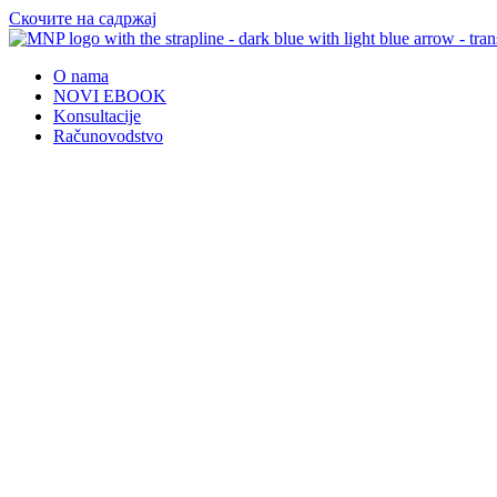
Скочите на садржај
O nama
NOVI EBOOK
Konsultacije
Računovodstvo