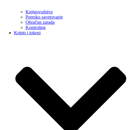
Knjigovodstvo
Poresko savetovanje
Obračun zarada
Kontroling
Kripto i tokeni