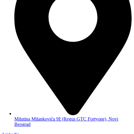
Milutina Milankovića 9ž (Regus GTC Fortyone), Novi
Beograd