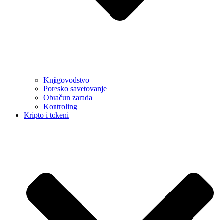
Knjigovodstvo
Poresko savetovanje
Obračun zarada
Kontroling
Kripto i tokeni