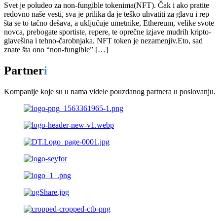
Svet je poludeo za non-fungible tokenima(NFT). Čak i ako pratite
redovno naše vesti, sva je prilika da je teško uhvatiti za glavu i rep
šta se to tačno dešava, a uključuje umetnike, Ethereum, velike svote
novca, prebogate sportiste, repere, te oprečne izjave mudrih kripto-
glavešina i tehno-čarobnjaka. NFT token je nezamenjiv.Eto, sad
znate šta ono “non-fungible” […]
Partner
i
Kompanije koje su u nama videle pouzdanog partnera u poslovanju.