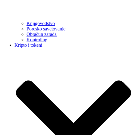
Knjigovodstvo
Poresko savetovanje
Obračun zarada
Kontroling
Kripto i tokeni