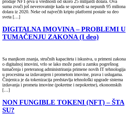
prodaje NFT-jeva u vrednosti od skoro 25 milijardi dolara. Ova
suma zvuči još neverovatnije kada se uporedi sa nepunih 95 miliona
dolara iz 2020. Neke od najvećih kripto platformi postale su deo
sveta […]
DIGITALNA IMOVINA – PROBLEMI U
TUMAČENJU ZAKONA (I deo)
Sa manjkom znanja, stručnih kapaciteta i iskustva, u primeni zakona
o digitalnoj imovini, vrlo se lako može pasti u zamku pogrešnog
tumačenja i preteranog administriranja primene novih IT tehnologija
u procesima sa izdavanjem i prometom imovine, prava i uslugama.
Činjenica je da tokenizacija predstavlja tehnološki upgrade sistema
izdavanja i prometa imovine (pokretne i nepokretne), ekonomskih
[…]
NON FUNGIBLE TOKENI (NFT) – ŠTA
SU?