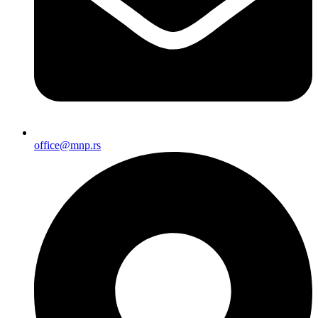
office@mnp.rs