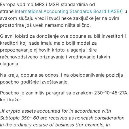
Evropa vodimo MRS i MSFI standardima od
strane
International Accounting Standards Board (IASB)
) u
svakom slučaju vredi izvući neke zaključke jer na ovim
prostorima još uvek nemamo ništa slično.
Glavni lobisti za donošenje ove dopune su bili investitori i
kreditori koji sada imaju malo bolji model za
prepoznavanje njihovih kripto-ulaganja i šire
računovodstveno priznavanje i vrednovanje takvih
ulaganja.
Na kraju, dopuna se odnosi i na obelodanjivanje pozicija i
posebno godišnje izveštavanje.
Posebno je zanimljiv paragraf sa oznakom 230-10-45-27A,
koji kaže:
„If crypto assets accounted for in accordance with
Subtopic 350- 60 are received as noncash consideration
in the ordinary course of business (for example, in