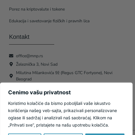
Porez na kriptovalute i tokene
Edukacija i savetovanje fizičkih i pravnih lica
Kontakt
office@mnp.rs
Železnička 3, Novi Sad
Milutina Milankovića 9ž (Regus GTC Fortyone), Novi
Beograd
Cenimo vašu privatnost
Koristimo kolačiće da bismo poboljšali vaše iskustvo
korišćenja našeg veb-sajta, prikazivali personalizovane
oglase ili sadržaj i analizirali naš saobraćaj. Klikom na
© MNP ADVISORY. Sva prava zadržana
|
Politika privatnosti i zaštita podataka
|
Politika
„Prihvati sve“, pristajete na našu upotrebu kolačića.
kolačića