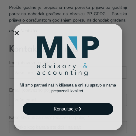
Prošle godine je propisana nova poreska prijava za godišnji
porez na dohodak građana na obrascu PP GPDG – Poreska
prijava o obračunatom godišnjem porezu na dohodak građana.
Izvor: Neobilten
Kontaktirajte nas
Ime (obavezno polje)
Mi smo partneri naših klijenata a oni su upravo u nama
Email (obavezno polje)
prepoznali kvalitet.
Konsultacije
Kako ste čuli za nas? (obavezno polje)