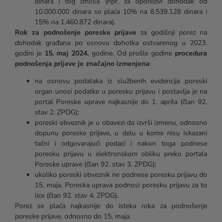
dinara i tog iznosa (npr. za oporezivi dohodak od
10.000.000 dinara se plaća 10% na 8.539.128 dinara i
15% na 1.460.872 dinara).
Rok za podnošenje poreske prijave
za godišnji porez na
dohodak građana po osnovu dohotka ostvarenog u 2023.
godini je
15. maj 2024.
godine. Od prošle godine
procedura
podnošenja prijave je značajno izmenjena
:
na osnovu podataka iz službenih evidencija poreski
organ unosi podatke u poresku prijavu i postavlja je na
portal Poreske uprave najkasnije do 1. aprila (član 92.
stav 2. ZPDG);
poreski obveznik je u obavezi da izvrši izmenu, odnosno
dopunu poreske prijave, u delu u kome nisu iskazani
tačni i odgovarajući podaci i nakon toga podnese
poresku prijavu u elektronskom obliku preko portala
Poreske uprave (član 92. stav 3. ZPDG);
ukoliko poreski obveznik ne podnese poresku prijavu do
15. maja, Poreska uprava podnosi poresku prijavu za to
lice (član 92. stav 4. ZPDG).
Porez se plaća najkasnije do isteka roka za podnošenje
poreske prijave, odnosno do 15. maja.