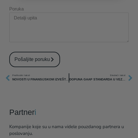
Poruka
Pošaljite poruku
Prethodni tekst
Sledeći tekst
NOVOSTI U FINANSIJSKOM IZVEŠTAVANJU ZA 2023. GODINU
DOPUNA GAAP STANDARDA U VEZI SA KRIPTO IMOVINOM
Partner
i
Kompanije koje su u nama videle pouzdanog partnera u
poslovanju.