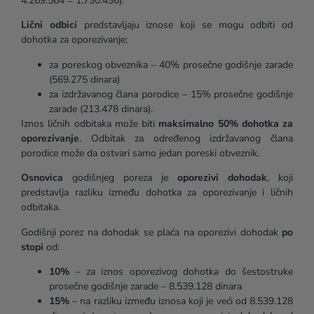
4.269.564 = 1.730.436).
Lični odbici
predstavljaju iznose koji se mogu odbiti od
dohotka za oporezivanje:
za poreskog obveznika – 40% prosečne godišnje zarade
(569.275 dinara)
za izdržavanog člana porodice – 15% prosečne godišnje
zarade (213.478 dinara).
Iznos ličnih odbitaka može biti
maksimalno 50% dohotka za
oporezivanje
. Odbitak za određenog izdržavanog člana
porodice može da ostvari samo jedan poreski obveznik.
Osnovica
godišnjeg poreza je
oporezivi dohodak
, koji
predstavlja razliku između dohotka za oporezivanje i ličnih
odbitaka.
Godišnji porez na dohodak se plaća na oporezivi dohodak
po
stopi
od:
10%
– za iznos oporezivog dohotka do šestostruke
prosečne godišnje zarade – 8.539.128 dinara
15%
– na razliku između iznosa koji je veći od 8.539.128