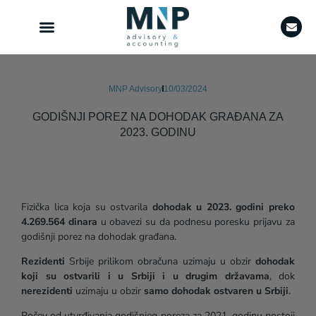
MNP Advisory
10/03/2024
GODIŠNJI POREZ NA DOHODAK GRAĐANA ZA
2023. GODINU
Fizička lica koja su ostvarila
dohodak u 2023. godini preko
4.269.564 dinara
u obavezi su da podnesu poresku prijavu za
godišnji porez na dohodak građana.
Rezidenti
Srbije prilikom obračuna uzimaju u obzir
dohodak
koji su ostvarili i u Srbiji i u drugim državama
, dok
nerezidenti
uzimaju u obzir
samo dohodak ostvaren u Srbiji
.
Počev od utvrđivanja godišnjeg poreza za 2021. godinu postoji