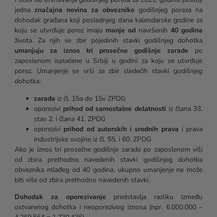
jedna
značajna novina za obveznike
godišnjeg poreza na
dohodak građana koji poslednjeg dana kalendarske godine za
koju se utvrđuje porez imaju
manje od
navršenih
40 godina
života. Za njih se zbir pojedinih stavki godišnjeg dohotka
umanjuju za iznos tri prosečne godišnje zarade
po
zaposlenom isplaćene u Srbiji u godini za koju se utvrđuje
porez. Umanjenje se vrši za zbir sledećih stavki godišnjeg
dohotka:
zarada
iz čl. 15a do 15v ZPDG
oporezivi
prihod od samostalne delatnosti
iz člana 33.
stav 2. i člana 41. ZPDG
oporezivi
prihod od autorskih i srodnih prava
i prava
industrijske svojine iz čl. 55. i 60. ZPDG
Ako je iznos tri prosečne godišnje zarade po zaposlenom viši
od zbira prethodno navedenih stavki godišnjeg dohotka
obveznika mlađeg od 40 godina, ukupno umanjenje ne može
biti više od zbira prethodno navedenih stavki.
Dohodak za oporezivanje
predstavlja razliku između
ostvarenog dohotka i neoporezivog iznosa (npr. 6.000.000 –