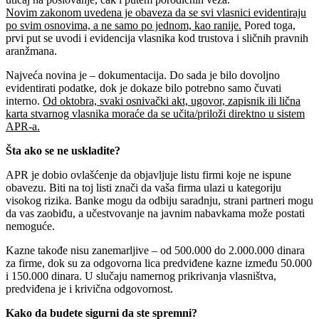
Novim zakonom uvedena je obaveza da se svi vlasnici evidentiraju
po svim osnovima, a ne samo po jednom, kao ranije.
Pored toga,
prvi put se uvodi i evidencija vlasnika kod trustova i sličnih pravnih
aranžmana.
Najveća novina je – dokumentacija. Do sada je bilo dovoljno
evidentirati podatke, dok je dokaze bilo potrebno samo čuvati
interno.
Od oktobra, svaki osnivački akt, ugovor, zapisnik ili lična
karta stvarnog vlasnika moraće da se učita/priloži direktno u sistem
APR-a.
Šta ako se ne uskladite?
APR je dobio ovlašćenje da objavljuje listu firmi koje ne ispune
obavezu. Biti na toj listi znači da vaša firma ulazi u kategoriju
visokog rizika. Banke mogu da odbiju saradnju, strani partneri mogu
da vas zaobiđu, a učestvovanje na javnim nabavkama može postati
nemoguće.
Kazne takođe nisu zanemarljive – od 500.000 do 2.000.000 dinara
za firme, dok su za odgovorna lica predviđene kazne između 50.000
i 150.000 dinara. U slučaju namernog prikrivanja vlasništva,
predviđena je i krivična odgovornost.
Kako da budete sigurni da ste spremni?