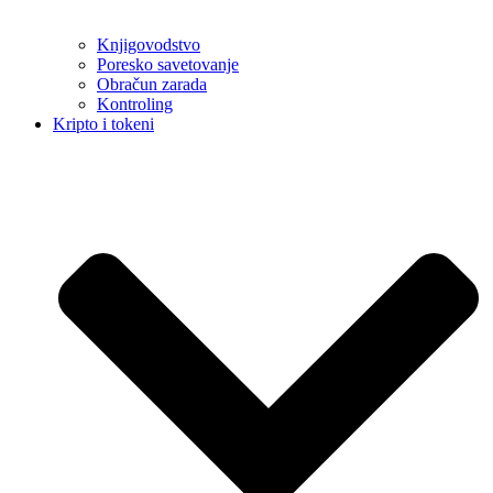
Knjigovodstvo
Poresko savetovanje
Obračun zarada
Kontroling
Kripto i tokeni