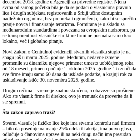
decembra 2018. godine u Agenciji za privredne registre. Njena
svrha od samog početka bila je da se podaci o vlasnicima pravnih
lica i drugih subjekata registrovanih u Srbiji učine dostupnim
nadležnim organima, bez prepreka i ograničenja, kako bi se sprečilo
pranje novca i finansiranje terorizma. Formirana je u skladu sa
međunarodnim standardima i povezana sa evropskim nadzorom, pa
se transparentnost vlasničke strukture firmi ne posmatra samo kao
lokalno, već i globalno pitanje.
Novi Zakon o Centralnoj evidenciji stvarnih vlasnika stupio je na
snagu još u martu 2025. godine. Međutim, nedavne izmene
promenile su dinamiku njegove primene: umesto uobičajenog roka
od 18 meseci, primena počinje 1. oktobra 2025. godine. To znači da
sve firme imaju samo 60 dana da usklade podatke, a krajnji rok za
usklađivanje ističe 30. novembra 2025. godine.
Drugim rečima – vreme je znatno skraćeno, a obaveze su proširene.
Ako ste vlasnik firme ili direktor, ovo je trenutak da proverite da li
ste spremni.
Šta zakon zapravo traži?
Stvarni vlasnik je fizičko lice koje ima stvarnu kontrolu nad firmom
– bilo da poseduje najmanje 25% udela ili akcija, ima pravo glasa,
odlučuje o članovima uprave ili na neki drugi način ima presudan
uticaj na poslovanje, čak i putem porodičnih veza.