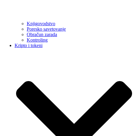
Knjigovodstvo
Poresko savetovanje
Obračun zarada
Kontroling
Kripto i tokeni