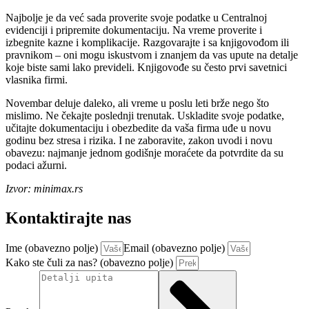
Najbolje je da već sada proverite svoje podatke u Centralnoj
evidenciji i pripremite dokumentaciju. Na vreme proverite i
izbegnite kazne i komplikacije. Razgovarajte i sa knjigovođom ili
pravnikom – oni mogu iskustvom i znanjem da vas upute na detalje
koje biste sami lako prevideli. Knjigovođe su često prvi savetnici
vlasnika firmi.
Novembar deluje daleko, ali vreme u poslu leti brže nego što
mislimo. Ne čekajte poslednji trenutak. Uskladite svoje podatke,
učitajte dokumentaciju i obezbedite da vaša firma uđe u novu
godinu bez stresa i rizika. I ne zaboravite, zakon uvodi i novu
obavezu: najmanje jednom godišnje moraćete da potvrdite da su
podaci ažurni.
Izvor: minimax.rs
Kontaktirajte nas
Ime (obavezno polje)
Email (obavezno polje)
Kako ste čuli za nas? (obavezno polje)