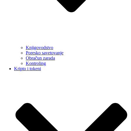
Knjigovodstvo
Poresko savetovanje
Obračun zarada
Kontroling
Kripto i tokeni