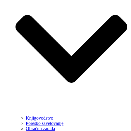
Knjigovodstvo
Poresko savetovanje
Obračun zarada