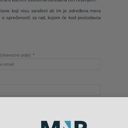
ene koji nisu zaraženi ali im je određena mera
du o sprečenosti za rad, kojom će kod poslodavca
 (obavezno polje)