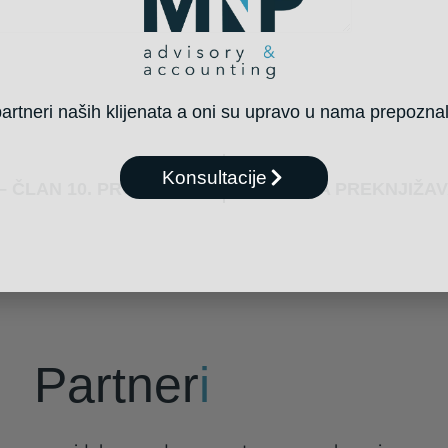
rtneri naših klijenata a oni su upravo u nama prepoznali
Konsultacije
IZMENA ZAKONA O PDV – ČLAN 10. PROMET IZ OBLASTI GRAĐEVINARSTVA
Partner
i