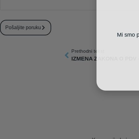
Pošaljite poruku
Mi smo pa
Prethodni tekst