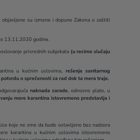
objavljene su izmene i dopune Zakona o zaštiti
no 13.11.2020 godine.
poslovanje privrednih subjekata
(u recimo slučaju
rantina u kućnim uslovima,
rešenje sanitarnog
 potvrdu o sprečenosti za rad dok ta mera traje.
odgovarajuća
naknada zarade
, odnosno plate, u
ivanju mere karantina istovremeno predstavlja i
 lica koje ne sme da bude ostavljeno bez nadzora
mere karantina u kućnim uslovima istovremeno
antina u kućnim uslovima određena tim rešenjem.