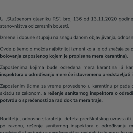
U „Službenom glasniku RS“, broj 136 od 13.11.2020 godine 
stanovništva od zaraznih bolesti.
Izmene i dopune stupaju na snagu danom objavljivanja, odnos
Ovde pišemo o možda najbitnijoj izmeni koja je od značaja za 
bolovanja zaposlenog kojem je propisana mera karantina)
.
Zaposlenima kojima bude određena mera karantina ili ka
inspektora o određivanju mere će istovremeno predstavljati i
Zaposlenim licima za vreme provedeno u karantinu pripada 
skladu sa zakonom,
a rešenje sanitarnog inspektora o određ
potvrdu o sprečenosti za rad dok ta mera traje.
Roditelju, odnosno staratelju deteta predškolskog uzrasta ili
po zakonu, rešenje sanitarnog inspektora o određivanju 
predstavlja i potvrdu o sprečenosti za rad dok traje mera kar