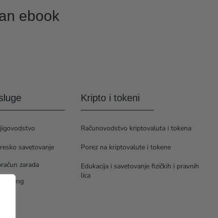
tan ebook
sluge
Kripto i tokeni
jigovodstvo
Računovodstvo kriptovaluta i tokena
resko savetovanje
Porez na kriptovalute i tokene
račun zarada
Edukacija i savetovanje fizičkih i pravnih
lica
ntroling