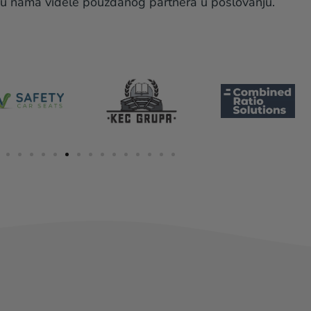
 u nama videle pouzdanog partnera u poslovanju.