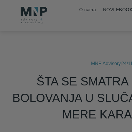
O nama
NOVI EBOO
MNP Advisory
24/1
ŠTA SE SMATR
BOLOVANJA U SLUČ
MERE KARA