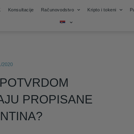
K
Konsultacije
Računovodstvo
Kripto i tokeni
Pa
1/2020
A POTVRDOM
AJU PROPISANE
NTINA?