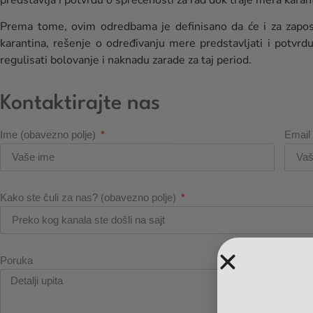
Prema tome, ovim odredbama je definisano da će i za zaposl
karantina, rešenje o određivanju mere predstavljati i potvr
regulisati bolovanje i naknadu zarade za taj period.
Kontaktirajte nas
Ime (obavezno polje)
Email
Kako ste čuli za nas? (obavezno polje)
Poruka