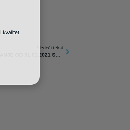
 kvalitet.
Sledeći tekst
ZAHTEVI ZA PREKNJIŽAVANJE OD 01.01.2021 SE PODNOSE PUTEM PORTALA E-POREZI