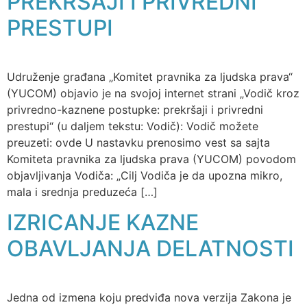
PREKRŠAJI I PRIVREDNI
PRESTUPI
Udruženje građana „Komitet pravnika za ljudska prava“
(YUCOM) objavio je na svojoj internet strani „Vodič kroz
privredno-kaznene postupke: prekršaji i privredni
prestupi“ (u daljem tekstu: Vodič): Vodič možete
preuzeti: ovde U nastavku prenosimo vest sa sajta
Komiteta pravnika za ljudska prava (YUCOM) povodom
objavljivanja Vodiča: „Cilj Vodiča je da upozna mikro,
mala i srednja preduzeća […]
IZRICANJE KAZNE
OBAVLJANJA DELATNOSTI
Jedna od izmena koju predviđa nova verzija Zakona je