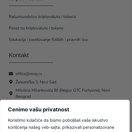
Računovodstvo kriptovaluta i tokena
Porez na kriptovalute i tokene
Edukacija i savetovanje fizičkih i pravnih lica
Kontakt
office@mnp.rs
Železnička 3, Novi Sad
Milutina Milankovića 9ž (Regus GTC Fortyone), Novi
Beograd
Cenimo vašu privatnost
Koristimo kolačiće da bismo poboljšali vaše iskustvo
korišćenja našeg veb-sajta, prikazivali personalizovane