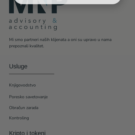
Mi smo partneri naših klijenata a oni su upravo u nama
prepoznali kvalitet.
Usluge
Knjigovodstvo
Poresko savetovanje
Obračun zarada
Kontroling
Kripto i tokeni