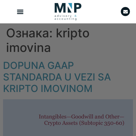
Ознака:
kripto
imovina
DOPUNA GAAP
STANDARDA U VEZI SA
KRIPTO IMOVINOM