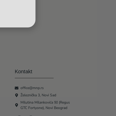
Kontakt
office@mnp.rs
Železnička 3, Novi Sad
Milutina Milankovića 9ž (Regus
GTC Fortyone), Novi Beograd