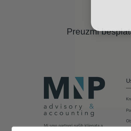
Preuzmi bespla
U
Kn
Po
Ob
Mi smo partneri naših klijenata a
Ko