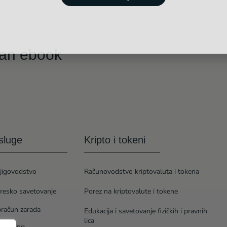
tan ebook
sluge
Kripto i tokeni
jigovodstvo
Računovodstvo kriptovaluta i tokena
resko savetovanje
Porez na kriptovalute i tokene
račun zarada
Edukacija i savetovanje fizičkih i pravnih
lica
ntroling