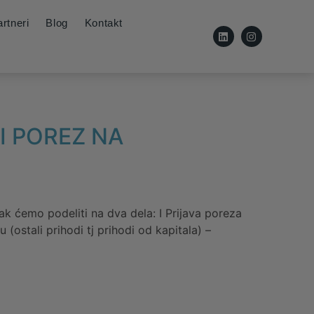
rtneri
Blog
Kontakt
I POREZ NA
k ćemo podeliti na dva dela: I Prijava poreza
(ostali prihodi tj prihodi od kapitala) –