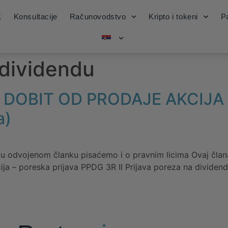
K
Konsultacije
Računovodstvo
Kripto i tokeni
Pa
 dividendu
 DOBIT OD PRODAJE AKCIJA 
a)
a u odvojenom članku pisaćemo i o pravnim licima Ovaj člana
ija – poreska prijava PPDG 3R II Prijava poreza na dividendu 