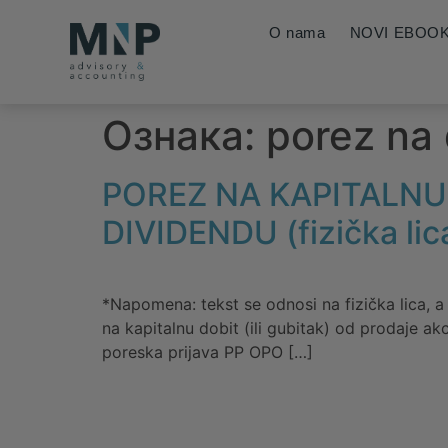
O nama
NOVI EBOO
Ознака:
porez na
POREZ NA KAPITALNU
DIVIDENDU (fizička lic
*Napomena: tekst se odnosi na fizička lica, 
na kapitalnu dobit (ili gubitak) od prodaje akc
poreska prijava PP OPO […]