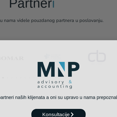
Partner
i
 u nama videle pouzdanog partnera u poslovanju.
rtneri naših klijenata a oni su upravo u nama prepoznali
Konsultacije