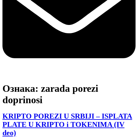
Ознака:
zarada porezi
doprinosi
KRIPTO POREZI U SRBIJI – ISPLATA
PLATE U KRIPTO i TOKENIMA (IV
deo)