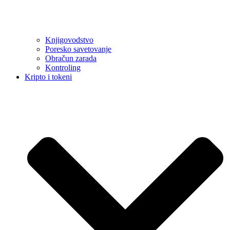
Knjigovodstvo
Poresko savetovanje
Obračun zarada
Kontroling
Kripto i tokeni