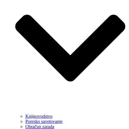
Knjigovodstvo
Poresko savetovanje
Obračun zarada