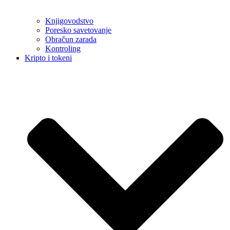
Knjigovodstvo
Poresko savetovanje
Obračun zarada
Kontroling
Kripto i tokeni