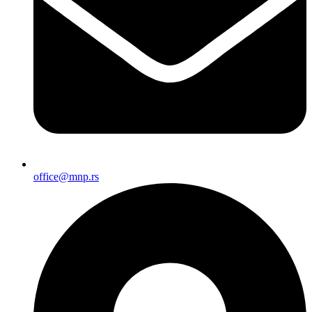
office@mnp.rs