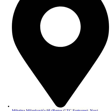
Milutina Milankovića 9ž (Regus GTC Fortyone), Novi