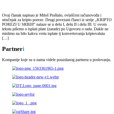
Ovaj članak napisao je Miloš Praštalo, ovlašćeni računovođa i
stručnjak za kripto poreze. Drugi povezani članci iz serije „KRIPTO
POREZI U SRBIJI“ nalaze se u delu I, delu II i delu III. U ovom
tekstu pišemo o isplati plate (zarade) po Ugovoru o radu. Dakle ne
mislimo na bilo kakvu vrstu isplate tj konvertovanja kriptovaluta
[…]
Partner
i
Kompanije koje su u nama videle pouzdanog partnera u poslovanju.