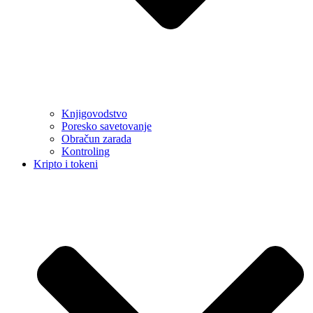
Knjigovodstvo
Poresko savetovanje
Obračun zarada
Kontroling
Kripto i tokeni