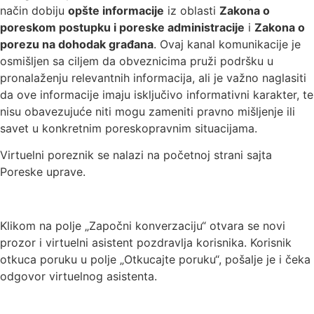
način dobiju
opšte informacije
iz oblasti
Zakona o
poreskom postupku i poreske administracije
i
Zakona o
porezu na dohodak građana
. Ovaj kanal komunikacije je
osmišljen sa ciljem da obveznicima pruži podršku u
pronalaženju relevantnih informacija, ali je važno naglasiti
da ove informacije imaju isključivo informativni karakter, te
nisu obavezujuće niti mogu zameniti pravno mišljenje ili
savet u konkretnim poreskopravnim situacijama.
Virtuelni poreznik se nalazi na početnoj strani sajta
Poreske uprave.
Klikom na polje „Započni konverzaciju“ otvara se novi
prozor i virtuelni asistent pozdravlja korisnika. Korisnik
otkuca poruku u polje „Otkucajte poruku“, pošalje je i čeka
odgovor virtuelnog asistenta.