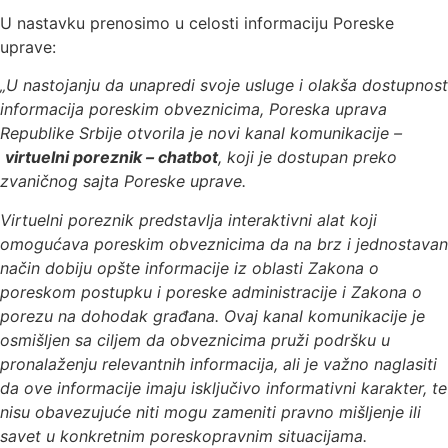
U nastavku prenosimo u celosti informaciju Poreske
uprave:
„U nastojanju da unapredi svoje usluge i olakša dostupnost
informacija poreskim obveznicima, Poreska uprava
Republike Srbije otvorila je novi kanal komunikacije –
virtuelni poreznik – chatbot
, koji je dostupan preko
zvaničnog sajta Poreske uprave.
Virtuelni poreznik predstavlja interaktivni alat koji
omogućava poreskim obveznicima da na brz i jednostavan
način dobiju opšte informacije iz oblasti Zakona o
poreskom postupku i poreske administracije i Zakona o
porezu na dohodak građana. Ovaj kanal komunikacije je
osmišljen sa ciljem da obveznicima pruži podršku u
pronalaženju relevantnih informacija, ali je važno naglasiti
da ove informacije imaju isključivo informativni karakter, te
nisu obavezujuće niti mogu zameniti pravno mišljenje ili
savet u konkretnim poreskopravnim situacijama.