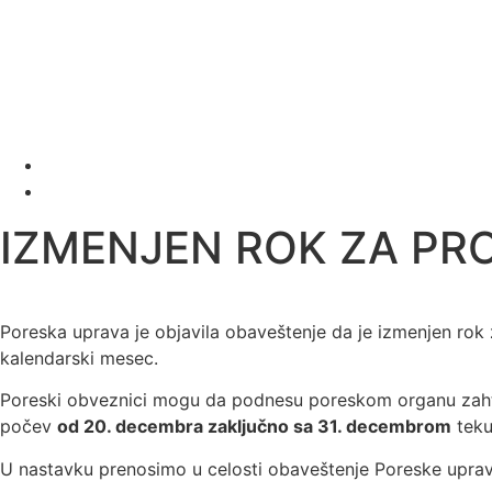
IZMENJEN ROK ZA PR
Poreska uprava je objavila obaveštenje da je izmenjen ro
kalendarski mesec.
Poreski obveznici mogu da podnesu poreskom organu zaht
počev
od 20. decembra zaključno sa 31. decembrom
teku
U nastavku prenosimo u celosti obaveštenje Poreske uprav