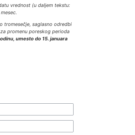
tu vrednost (u daljem tekstu:
 mesec.
ko tromesečje, saglasno odredbi
v za promenu poreskog perioda
dinu, umesto do 15. januara