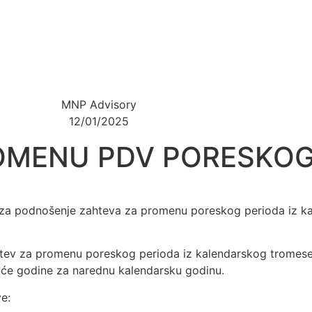
MNP Advisory
12/01/2025
OMENU PDV PORESKOG
k za podnošenje zahteva za promenu poreskog perioda iz k
ev za promenu poreskog perioda iz kalendarskog tromese
će godine za narednu kalendarsku godinu.
e: