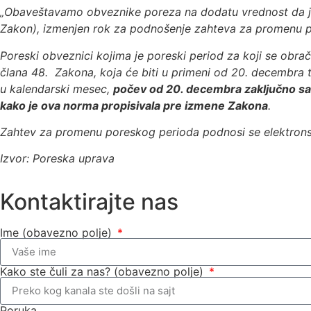
„Obaveštavamo obveznike poreza na dodatu vrednost da j
Zakon), izmenjen rok za podnošenje zahteva za promenu p
Poreski obveznici kojima je poreski period za koji se obr
člana 48. Zakona, koja će biti u primeni od 20. decemb
u kalendarski mesec,
počev od 20. decembra zaključno sa
kako je ova norma propisivala pre izmene Zakona
.
Zahtev za promenu poreskog perioda podnosi se elektron
Izvor: Poreska uprava
Kontaktirajte nas
Ime (obavezno polje)
Kako ste čuli za nas? (obavezno polje)
Poruka