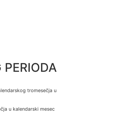
 PERIODA
alendarskog tromesečja u
čja u kalendarski mesec