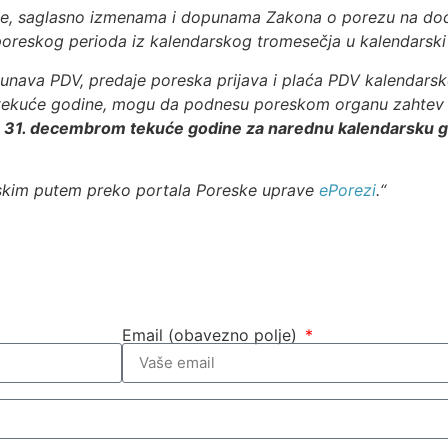
e, saglasno izmenama i dopunama Zakona o porezu na doda
oreskog perioda iz kalendarskog tromesečja u kalendarski
ačunava PDV, predaje poreska prijava i plaća PDV kalendars
ra tekuće godine, mogu da podnesu poreskom organu zahte
 31. decembrom tekuće godine za narednu kalendarsku go
skim putem preko portala Poreske uprave
ePorezi
.“
Email (obavezno polje)