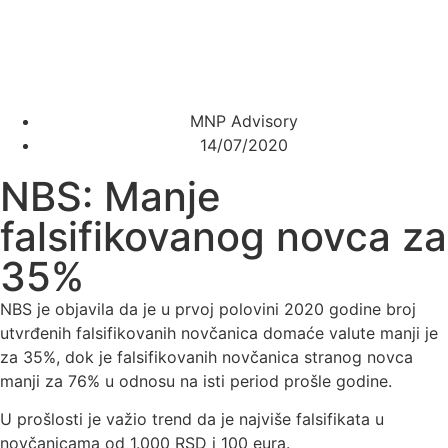
MNP Advisory
14/07/2020
NBS: Manje
falsifikovanog novca za
35%
NBS je objavila da je u prvoj polovini 2020 godine broj
utvrđenih falsifikovanih novčanica domaće valute manji je
za 35%, dok je falsifikovanih novčanica stranog novca
manji za 76% u odnosu na isti period prošle godine.
U prošlosti je važio trend da je najviše falsifikata u
novčanicama od 1.000 RSD i 100 eura.