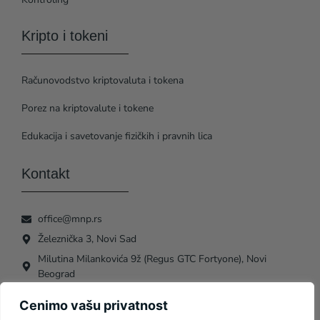
Kripto i tokeni
Računovodstvo kriptovaluta i tokena
Porez na kriptovalute i tokene
Edukacija i savetovanje fizičkih i pravnih lica
Kontakt
office@mnp.rs
Železnička 3, Novi Sad
Milutina Milankovića 9ž (Regus GTC Fortyone), Novi
Beograd
Cenimo vašu privatnost