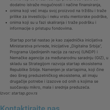
dodatno istraže mogućnosti i načine finansiranja,
onima koji već imaju svoj proizvod na tržištu i traže
prilike za investiciju i neku vrstu mentorske podrške,
onima koji su u fazi skaliranja i traže podršku i
informacije o pristupu fondovima.
Startap portal nastao je kao zajednička inicijativa
Ministarstva privrede, Inicijative „Digitalna Srbija”,
Programa Ujedinjenih nacija za razvoj (UNDP) i
Nemačke agencije za međunarodnu saradnju (GIZ), u
skladu sa Strategijom razvoja startap ekosistema
Republike Srbije. Namenjen je startapima, koji čine
deo šireg preduzetničkog ekosistema, ali imaju
drugačije potrebe i izazove od onih s kojima se
suočavaju mikro, mala i srednja preduzeća.
Izvor: startap.gov.rs
Kontaktirajte nas