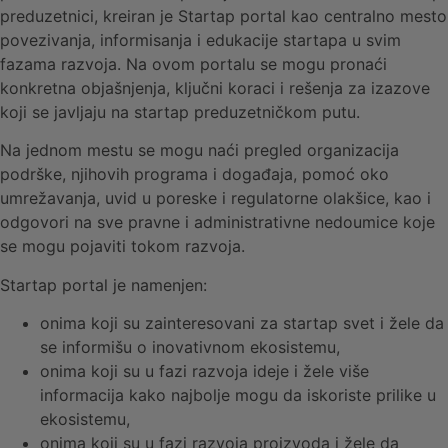
preduzetnici, kreiran je Startap portal kao centralno mesto
povezivanja, informisanja i edukacije startapa u svim
fazama razvoja. Na ovom portalu se mogu pronaći
konkretna objašnjenja, ključni koraci i rešenja za izazove
koji se javljaju na startap preduzetničkom putu.
Na jednom mestu se mogu naći pregled organizacija
podrške, njihovih programa i događaja, pomoć oko
umrežavanja, uvid u poreske i regulatorne olakšice, kao i
odgovori na sve pravne i administrativne nedoumice koje
se mogu pojaviti tokom razvoja.
Startap portal je namenjen:
onima koji su zainteresovani za startap svet i žele da
se informišu o inovativnom ekosistemu,
onima koji su u fazi razvoja ideje i žele više
informacija kako najbolje mogu da iskoriste prilike u
ekosistemu,
onima koji su u fazi razvoja proizvoda i žele da