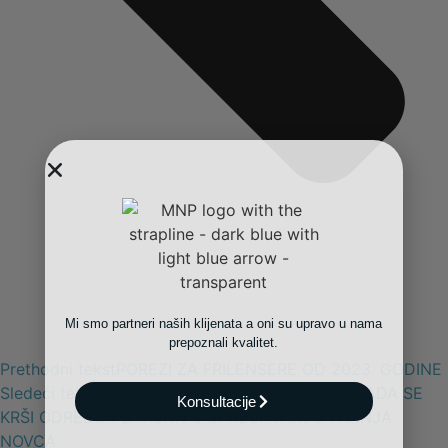
Mi smo partneri naših klijenata a oni su upravo u nama
prepoznali kvalitet.
Prethodni tekst
POREZI ZA FRILENSERE OD 2023. GODINE
Sledeći tekst
PRIMANJE NOVCA U GOTOVINI – KADA SE
Konsultacije
KRŠI ODREDBA ZAKONA O SPREČAVANJU PRANJA
NOVCA