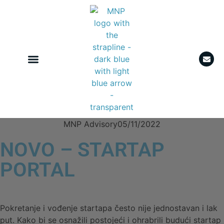
MNP Advisory
05/11/2022
NOVO – STARTAP
PORTAL
Pokretanje i vođenje startapa često nije jednostavan i lak
put. Kako bi se osnažili postojeći i ohrabrili budući startap