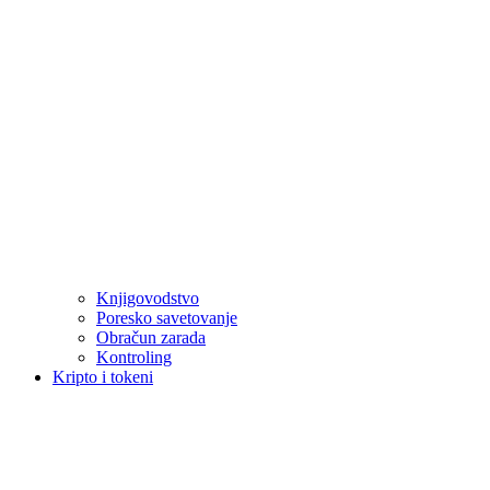
Knjigovodstvo
Poresko savetovanje
Obračun zarada
Kontroling
Kripto i tokeni