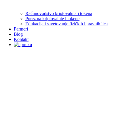
Računovodstvo kriptovaluta i tokena
Porez na kriptovalute i tokene
Edukacija i savetovanje fizičkih i pravnih lica
Partneri
Blog
Kontakt