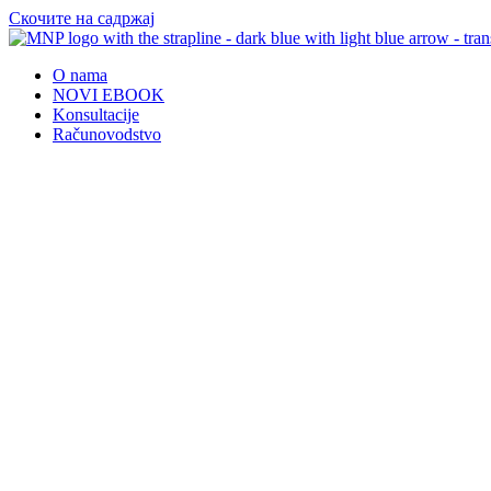
Скочите на садржај
O nama
NOVI EBOOK
Konsultacije
Računovodstvo