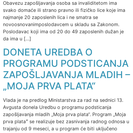
Obavezu zapošljavanja osoba sa invaliditetom ima
svako domaće ili strano pravno ili fizičko lice koje ima
najmanje 20 zaposlenih lica i ne smatra se
novoosnovanimposlodavcem u skladu sa Zakonom.
Poslodavac koji ima od 20 do 49 zaposlenih dužan je
da ima u […]
DONETA UREDBA O
PROGRAMU PODSTICANJA
ZAPOŠLJAVANJA MLADIH –
„MOJA PRVA PLATA“
Vlada je na predlog Ministarstva za rad na sednici 13.
Avgusta donela Uredbu o programu podsticanja
zapošljavanja mladih „Moja prva plata“. Program „Moja
prva plataˮ se realizuje bez zasnivanja radnog odnosa u
trajanju od 9 meseci, a u program će biti uključeno