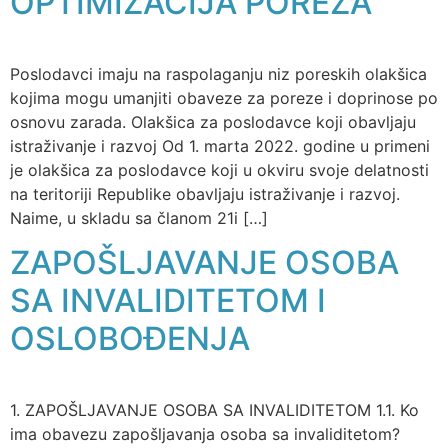
OPTIMIZACIJA POREZA
Poslodavci imaju na raspolaganju niz poreskih olakšica
kojima mogu umanjiti obaveze za poreze i doprinose po
osnovu zarada. Olakšica za poslodavce koji obavljaju
istraživanje i razvoj Od 1. marta 2022. godine u primeni
je olakšica za poslodavce koji u okviru svoje delatnosti
na teritoriji Republike obavljaju istraživanje i razvoj.
Naime, u skladu sa članom 21i […]
ZAPOŠLJAVANJE OSOBA
SA INVALIDITETOM I
OSLOBOĐENJA
1. ZAPOŠLJAVANJE OSOBA SA INVALIDITETOM 1.1. Ko
ima obavezu zapošljavanja osoba sa invaliditetom?