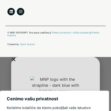
© MNP ADVISORY. Sva prava zadržana
|
Politika privatnosti i zaštita podataka
|
Politika
kolačića
Created by:
Quick System
Cenimo vašu privatnost
Koristimo kolačiće da bismo poboljšali vaše iskustvo
Mi smo partneri naših klijenata a oni su upravo u nama