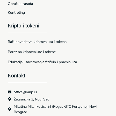
Obračun zarada
Kontroling
Kripto i tokeni
Računovodstvo kriptovaluta i tokena
Porez na kriptovalute i tokene
Edukacija i savetovanje fizičkih i pravnih lica
Kontakt
office@mnp.rs
Železnička 3, Novi Sad
Milutina Milankovića 9ž (Regus GTC Fortyone), Novi
Beograd