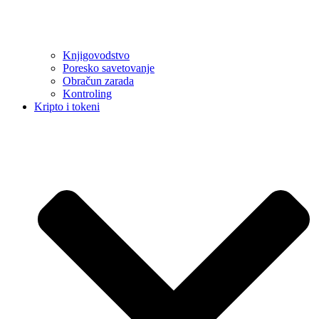
Knjigovodstvo
Poresko savetovanje
Obračun zarada
Kontroling
Kripto i tokeni