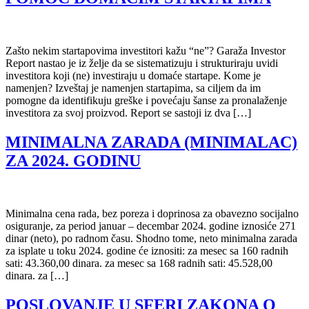
Zašto nekim startapovima investitori kažu “ne”? Garaža Investor
Report nastao je iz želje da se sistematizuju i strukturiraju uvidi
investitora koji (ne) investiraju u domaće startape. Kome je
namenjen? Izveštaj je namenjen startapima, sa ciljem da im
pomogne da identifikuju greške i povećaju šanse za pronalaženje
investitora za svoj proizvod. Report se sastoji iz dva […]
MINIMALNA ZARADA (MINIMALAC)
ZA 2024. GODINU
Minimalna cena rada, bez poreza i doprinosa za obavezno socijalno
osiguranje, za period januar – decembar 2024. godine iznosiće 271
dinar (neto), po radnom času. Shodno tome, neto minimalna zarada
za isplate u toku 2024. godine će iznositi: za mesec sa 160 radnih
sati: 43.360,00 dinara. za mesec sa 168 radnih sati: 45.528,00
dinara. za […]
POSLOVANJE U SFERI ZAKONA O