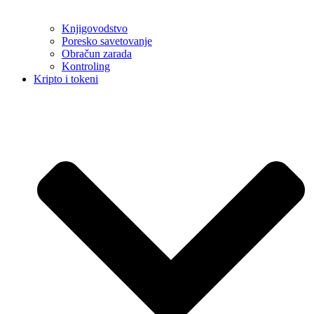
Knjigovodstvo
Poresko savetovanje
Obračun zarada
Kontroling
Kripto i tokeni