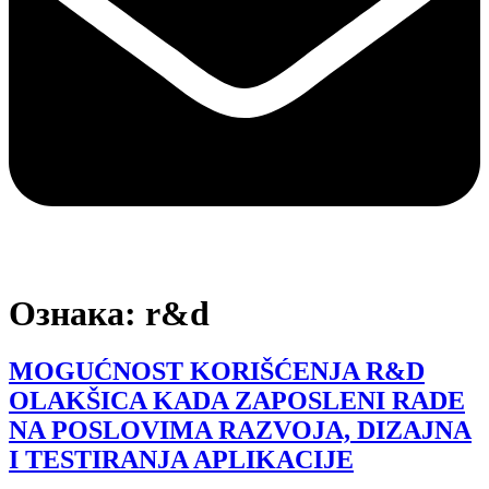
Ознака:
r&d
MOGUĆNOST KORIŠĆENJA R&D
OLAKŠICA KADA ZAPOSLENI RADE
NA POSLOVIMA RAZVOJA, DIZAJNA
I TESTIRANJA APLIKACIJE