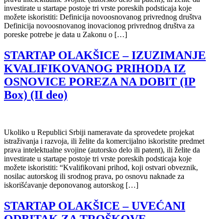
investirate u startape postoje tri vrste poreskih podsticaja koje
možete iskoristiti: Definicija novoosnovanog privrednog društva
Definicija novoosnovanog inovacionog privrednog društva za
poreske potrebe je data u Zakonu o […]
STARTAP OLAKŠICE – IZUZIMANJE
KVALIFIKOVANOG PRIHODA IZ
OSNOVICE POREZA NA DOBIT (IP
Box) (II deo)
Ukoliko u Republici Srbiji nameravate da sprovedete projekat
istraživanja i razvoja, ili želite da komercijalno iskoristite predmet
prava intelektualne svojine (autorsko delo ili patent), ili želite da
investirate u startape postoje tri vrste poreskih podsticaja koje
možete iskoristiti: “Kvalifikovani prihod, koji ostvari obveznik,
nosilac autorskog ili srodnog prava, po osnovu naknade za
iskorišćavanje deponovanog autorskog […]
STARTAP OLAKŠICE – UVEĆANI
ODBITAK ZA TROŠKOVE