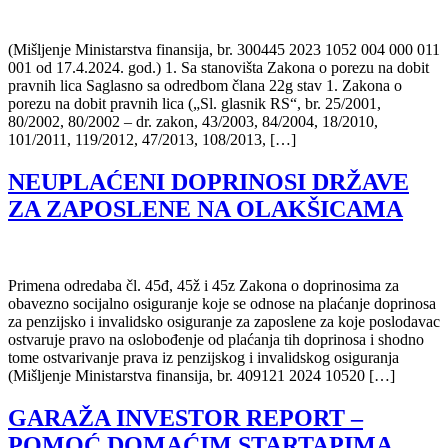
(Mišljenje Ministarstva finansija, br. 300445 2023 1052 004 000 011
001 od 17.4.2024. god.) 1. Sa stanovišta Zakona o porezu na dobit
pravnih lica Saglasno sa odredbom člana 22g stav 1. Zakona o
porezu na dobit pravnih lica („Sl. glasnik RS“, br. 25/2001,
80/2002, 80/2002 – dr. zakon, 43/2003, 84/2004, 18/2010,
101/2011, 119/2012, 47/2013, 108/2013, […]
NEUPLAĆENI DOPRINOSI DRŽAVE
ZA ZAPOSLENE NA OLAKŠICAMA
Primena odredaba čl. 45đ, 45ž i 45z Zakona o doprinosima za
obavezno socijalno osiguranje koje se odnose na plaćanje doprinosa
za penzijsko i invalidsko osiguranje za zaposlene za koje poslodavac
ostvaruje pravo na oslobođenje od plaćanja tih doprinosa i shodno
tome ostvarivanje prava iz penzijskog i invalidskog osiguranja
(Mišljenje Ministarstva finansija, br. 409121 2024 10520 […]
GARAŽA INVESTOR REPORT –
POMOĆ DOMAĆIM STARTAPIMA