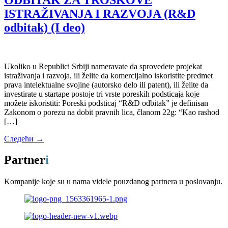
ISTRAŽIVANJA I RAZVOJA (R&D
odbitak) (I deo)
Ukoliko u Republici Srbiji nameravate da sprovedete projekat
istraživanja i razvoja, ili želite da komercijalno iskoristite predmet
prava intelektualne svojine (autorsko delo ili patent), ili želite da
investirate u startape postoje tri vrste poreskih podsticaja koje
možete iskoristiti: Poreski podsticaj “R&D odbitak” je definisan
Zakonom o porezu na dobit pravnih lica, članom 22g: “Kao rashod
[…]
Следећи
→
Partner
i
Kompanije koje su u nama videle pouzdanog partnera u poslovanju.