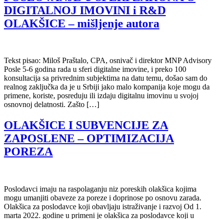
DIGITALNOJ IMOVINI i R&D
OLAKŠICE – mišljenje autora
Tekst pisao: Miloš Praštalo, CPA, osnivač i direktor MNP Advisory
Posle 5-6 godina rada u sferi digitalne imovine, i preko 100
konsultacija sa privrednim subjektima na datu temu, došao sam do
realnog zaključka da je u Srbiji jako malo kompanija koje mogu da
primene, koriste, posreduju ili izdaju digitalnu imovinu u svojoj
osnovnoj delatnosti. Zašto […]
OLAKŠICE I SUBVENCIJE ZA
ZAPOSLENE – OPTIMIZACIJA
POREZA
Poslodavci imaju na raspolaganju niz poreskih olakšica kojima
mogu umanjiti obaveze za poreze i doprinose po osnovu zarada.
Olakšica za poslodavce koji obavljaju istraživanje i razvoj Od 1.
marta 2022. godine u primeni je olakšica za poslodavce koji u