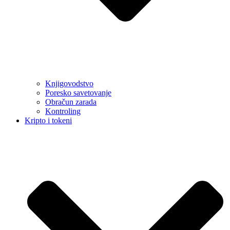
Knjigovodstvo
Poresko savetovanje
Obračun zarada
Kontroling
Kripto i tokeni