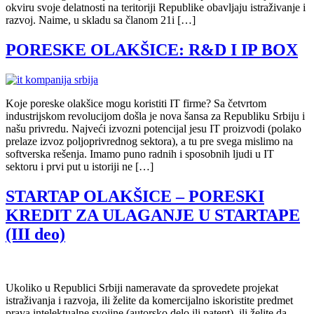
okviru svoje delatnosti na teritoriji Republike obavljaju istraživanje i
razvoj. Naime, u skladu sa članom 21i […]
PORESKE OLAKŠICE: R&D I IP BOX
Koje poreske olakšice mogu koristiti IT firme? Sa četvrtom
industrijskom revolucijom došla je nova šansa za Republiku Srbiju i
našu privredu. Najveći izvozni potencijal jesu IT proizvodi (polako
prelaze izvoz poljoprivrednog sektora), a tu pre svega mislimo na
softverska rešenja. Imamo puno radnih i sposobnih ljudi u IT
sektoru i prvi put u istoriji ne […]
STARTAP OLAKŠICE – PORESKI
KREDIT ZA ULAGANJE U STARTAPE
(III deo)
Ukoliko u Republici Srbiji nameravate da sprovedete projekat
istraživanja i razvoja, ili želite da komercijalno iskoristite predmet
prava intelektualne svojine (autorsko delo ili patent), ili želite da