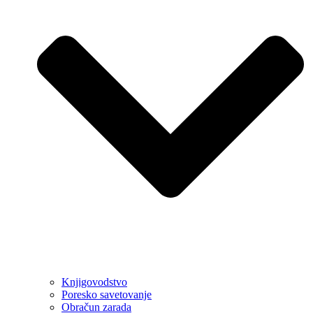
Knjigovodstvo
Poresko savetovanje
Obračun zarada