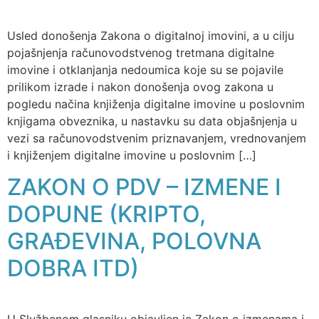
Usled donošenja Zakona o digitalnoj imovini, a u cilju
pojašnjenja računovodstvenog tretmana digitalne
imovine i otklanjanja nedoumica koje su se pojavile
prilikom izrade i nakon donošenja ovog zakona u
pogledu načina knjiženja digitalne imovine u poslovnim
knjigama obveznika, u nastavku su data objašnjenja u
vezi sa računovodstvenim priznavanjem, vrednovanjem
i knjiženjem digitalne imovine u poslovnim […]
ZAKON O PDV – IZMENE I
DOPUNE (KRIPTO,
GRAĐEVINA, POLOVNA
DOBRA ITD)