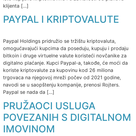
klijenta […]
PAYPAL I KRIPTOVALUTE
Paypal Holdings pridružio se tržištu kriptovaluta,
omogućavajući kupcima da poseduju, kupuju i prodaju
bitkoin i druge virtuelne valute koristeći novčanike za
digitalno plaćanje. Kupci Paypal-a, takođe, će moći da
koriste kriptovalute za kupovinu kod 26 miliona
trgovaca na njegovoj mreži počev od 2021 godine,
navodi se u saopštenju kompanije, prenosi Rojters.
Paypal se nada da […]
PRUŽAOCI USLUGA
POVEZANIH S DIGITALNOM
IMOVINOM