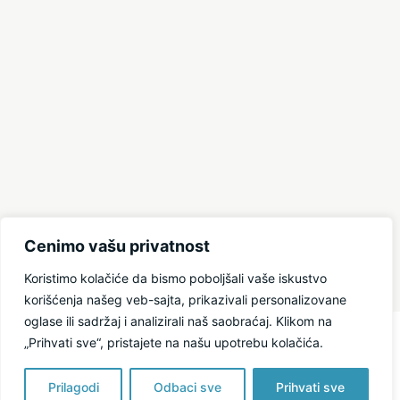
Cenimo vašu privatnost
Koristimo kolačiće da bismo poboljšali vaše iskustvo
korišćenja našeg veb-sajta, prikazivali personalizovane
oglase ili sadržaj i analizirali naš saobraćaj. Klikom na
„Prihvati sve“, pristajete na našu upotrebu kolačića.
Prilagodi
Odbaci sve
Prihvati sve