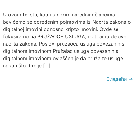
U ovom tekstu, kao i u nekim narednim člancima
bavićemo se određenim pojmovima iz Nacrta zakona o
digitalnoj imovini odnosno kripto imovini. Ovde se
fokusiramo na PRUŽAOCE USLUGA, i citiramo delove
nacrta zakona. Poslovi pružaoca usluga povezanih s
digitalnom imovinom Pružalac usluga povezanih s
digitalnom imovinom ovlašćen je da pruža te usluge
nakon što dobije […]
Следећи
→