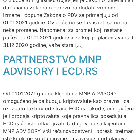
U Službenom glasniku objavljen je Zakon o izmenama i
dopunama Zakona o porezu na dodatu vrednost.
Izmene i dopune Zakona o PDV se primenjuju od
01.01.2021 godine. Ovde ćemo se fokusirati samo na
neke promene. Napomena: za promet koji nastane
počev od 01.01.2021 godine a za koji je plaćen avans do
31.12.2020 godine, važe stara […]
PARTNERSTVO MNP
ADVISORY I ECD.RS
Od 01.01.2021 godine klijentima MNP ADVISORY
omogućeno je da kupuju kriptovalute kao pravna lica,
uz izdatu fakturu od strane ECD.rs Takođe, omogućena
je i prodaja kriptovaluta koje pravna lica poseduju a
ECD.rs će iste otkupljivati. U dogovoru sa klijentom,
MNP ADVISORY vrši računovodstveni i poreski tretman
iste kupljene kriptoimovine i u zavisnosti od planova