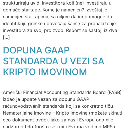
strukturiraju uvidi investitora koji (ne) investiraju u
domaće startape. Kome je namenjen? Izveštaj je
namenjen startapima, sa ciljem da im pomogne da
identifikuju greške i povećaju šanse za pronalaženje
investitora za svoj proizvod. Report se sastoji iz dva
[…]
DOPUNA GAAP
STANDARDA U VEZI SA
KRIPTO IMOVINOM
Američki Financial Accounting Standards Board (FASB)
izdao je update vezan za dopunu GAAP
računovodstvenih standarda koji se konkretno tiču
Nematerijalne imovine – Kripto imovine (možete skinuti
ceo dokument ovde). Iako za nas i Evropu ono nije
nadzorno telo (pošto se i mi i Evropa vodimo MRS i