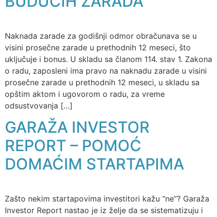
BUDUĆIH ZARADA
Naknada zarade za godišnji odmor obračunava se u
visini prosečne zarade u prethodnih 12 meseci, što
uključuje i bonus. U skladu sa članom 114. stav 1. Zakona
o radu, zaposleni ima pravo na naknadu zarade u visini
prosečne zarade u prethodnih 12 meseci, u skladu sa
opštim aktom i ugovorom o radu, za vreme
odsustvovanja […]
GARAŽA INVESTOR
REPORT – POMOĆ
DOMAĆIM STARTAPIMA
Zašto nekim startapovima investitori kažu “ne”? Garaža
Investor Report nastao je iz želje da se sistematizuju i